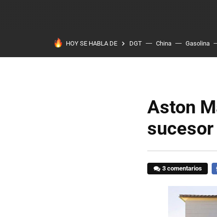
HOY SE HABLA DE
DGT
China
Gasolina
Aston Ma
sucesor
3 comentarios
F