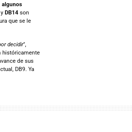
a
algunos
y
DB14
son
ra que se le
or decidir
",
en históricamente
avance de sus
ctual, DB9. Ya