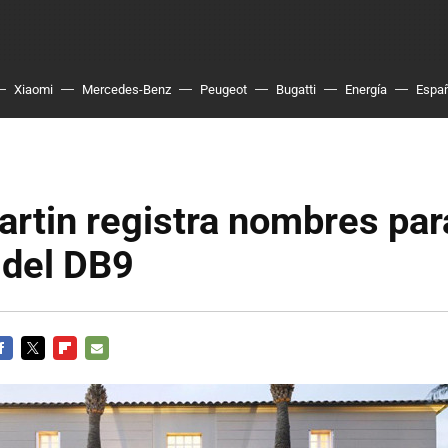
Xiaomi
Mercedes-Benz
Peugeot
Bugatti
Energía
Espa
rtin registra nombres par
 del DB9
ACEBOOK
TWITTER
FLIPBOARD
E-
MAIL