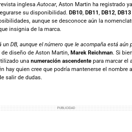
revista inglesa
Autocar
, Aston Martin ha registrado y
egurarse su disponibilidad.
DB10
,
DB11
,
DB12
,
DB13
osibilidades, aunque se desconoce aún la nomenclatu
que insignia de la marca.
á un DB, aunque el número que le acompaña está aún p
or de diseño de Aston Martin,
Marek Reichman
. Si bi
tilizado una
numeración ascendente
para marcar el 
én hay quien cree que podría mantenerse el nombre a
 salir de dudas.