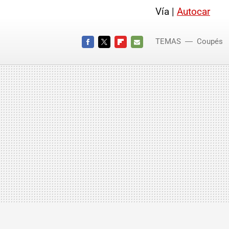
Vía |
Autocar
TEMAS
Coupés
FACEBOOK
TWITTER
FLIPBOARD
E-
MAIL