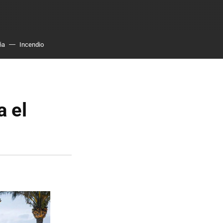
ña
Incendio
a el