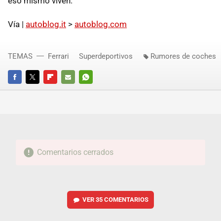
eso mismo viven.
Vía |
autoblog.it
>
autoblog.com
TEMAS
Ferrari
Superdeportivos
Rumores de coches
FACEBOOK
TWITTER
FLIPBOARD
E-
WHATSAPP
MAIL
Comentarios cerrados
VER
35 COMENTARIOS