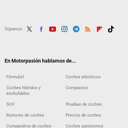
Síguenos
Twit
Fac
Yout
Inst
Tele
RSS
Flip
Tikt
ter
ebo
ube
agra
gra
boar
ok
ok
m
m
d
En Motorpasión hablamos de...
Fórmula1
Coches eléctricos
Coches híbridos y
Compactos
enchufables
SUV
Pruebas de coches
Rumores de coches
Precios de coches
Comparativa de coches
Coches autónomos