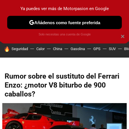
Ya puedes ver más de Motorpasion en Google
PRUEBAS
COCHES ELÉCTRICOS
OBSERVATORIO
F1
Añádenos como fuente preferida
Solo necesitas una cuenta de Google
×
HOY SE HABLA DE
Seguridad
Calor
China
Gasolina
GPS
SUV
B
Rumor sobre el sustituto del Ferrari
Enzo: ¿motor V8 biturbo de 900
caballos?