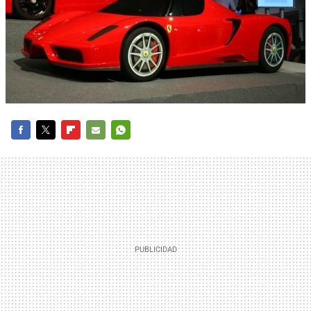
FACEBOOK
TWITTER
FLIPBOARD
E-
WHATSAPP
MAIL