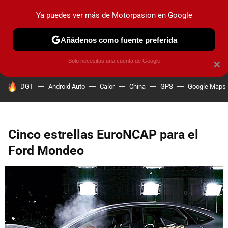
Ya puedes ver más de Motorpasion en Google
PRUEBAS
COCHES ELÉCTRICOS
OBSERVATORIO
F1
Añádenos como fuente preferida
Solo necesitas una cuenta de Google
×
HOY SE HABLA DE
DGT
Android Auto
Calor
China
GPS
Google Maps
Cinco estrellas EuroNCAP para el
Ford Mondeo