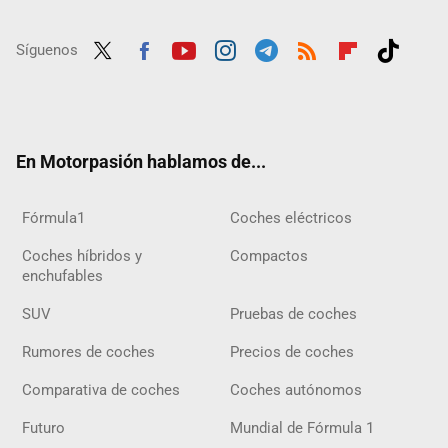
Síguenos
Twit
Fac
Yout
Inst
Tele
RSS
Flip
Tikt
ter
ebo
ube
agra
gra
boar
ok
ok
m
m
d
En Motorpasión hablamos de...
Fórmula1
Coches eléctricos
Coches híbridos y
Compactos
enchufables
SUV
Pruebas de coches
Rumores de coches
Precios de coches
Comparativa de coches
Coches autónomos
Futuro
Mundial de Fórmula 1