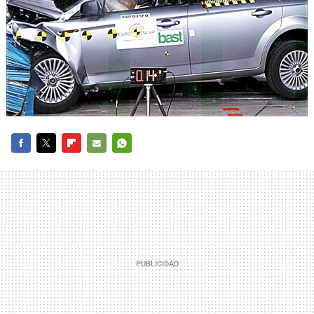
FACEBOOK
TWITTER
FLIPBOARD
E-
WHATSAPP
MAIL