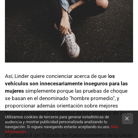
Así, Linder quiere concienciar acerca de que l
os
vehículos son innecesariamente inseguros para las
mujeres
simplemente porque las pruebas de choque
se basan en el denominado "hombre promedio", y
proporcionar además orientación sobre mejores
formas de evaluar los diseños de los asientos de los
Utilizamos cookies de terceros para generar estadísticas de
vehículos.
audiencia y mostrar publicidad personalizada analizando tu
navegación. Si sigues navegando estarás aceptando su uso.
Más
información
El artículo 8 del Tratado de Funcionamiento de la Unión