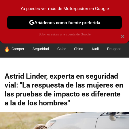
Ya puedes ver más de Motorpasion en Google
MENÚ
NUEVO
Añádenos como fuente preferida
PRUEBAS
COCHES ELÉCTRICOS
OBSERVATORIO
F1
Solo necesitas una cuenta de Google
×
HOY SE HABLA DE
Camper
Seguridad
Calor
China
Audi
Peugeot
Astrid Linder, experta en seguridad
vial: "La respuesta de las mujeres en
las pruebas de impacto es diferente
a la de los hombres"