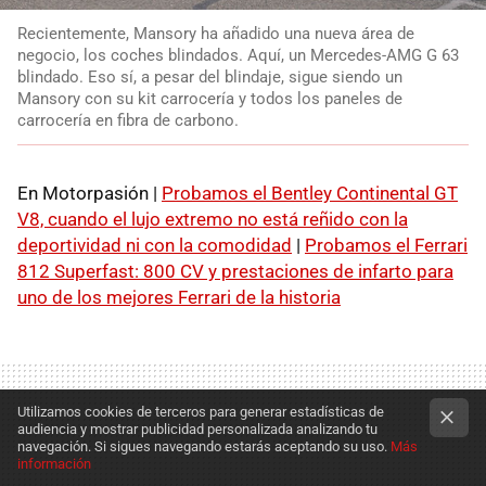
Recientemente, Mansory ha añadido una nueva área de
negocio, los coches blindados. Aquí, un Mercedes-AMG G 63
blindado. Eso sí, a pesar del blindaje, sigue siendo un
Mansory con su kit carrocería y todos los paneles de
carrocería en fibra de carbono.
En Motorpasión |
Probamos el Bentley Continental GT
V8, cuando el lujo extremo no está reñido con la
deportividad ni con la comodidad
|
Probamos el Ferrari
812 Superfast: 800 CV y prestaciones de infarto para
uno de los mejores Ferrari de la historia
Utilizamos cookies de terceros para generar estadísticas de
audiencia y mostrar publicidad personalizada analizando tu
navegación. Si sigues navegando estarás aceptando su uso.
Más
información