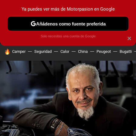
Ya puedes ver más de Motorpasion en Google
MENÚ
NUEVO
Añádenos como fuente preferida
PRUEBAS
COCHES ELÉCTRICOS
OBSERVATORIO
F1
Solo necesitas una cuenta de Google
×
HOY SE HABLA DE
Camper
Seguridad
Calor
China
Peugeot
Bugatti