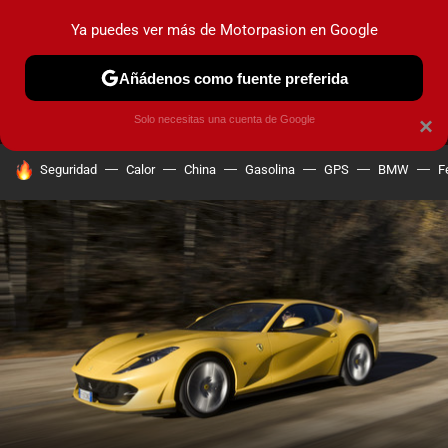
Ya puedes ver más de Motorpasion en Google
MENÚ
NUEVO
Añádenos como fuente preferida
PRUEBAS
COCHES ELÉCTRICOS
OBSERVATORIO
F1
Solo necesitas una cuenta de Google
×
HOY SE HABLA DE
Seguridad
Calor
China
Gasolina
GPS
BMW
F