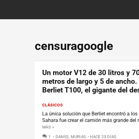
censuragoogle
Un motor V12 de 30 litros y 7
metros de largo y 5 de ancho. 
Berliet T100, el gigante del de
CLÁSICOS
La única solución que Berliet encontró a los
Sahara fue crear el camión más grande del
MÁS »
COMENTARIOS
1
DANIEL MURIAS
HACE 23 DÍAS