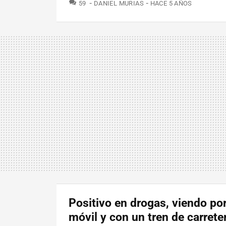
COMENTARIOS
59
DANIEL MURIAS
HACE 5 AÑOS
Positivo en drogas, viendo por
móvil y con un tren de carrete