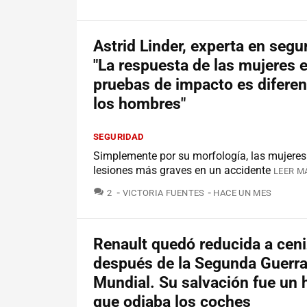
Astrid Linder, experta en segur
"La respuesta de las mujeres e
pruebas de impacto es diferent
los hombres"
SEGURIDAD
Simplemente por su morfología, las mujeres
lesiones más graves en un accidente
LEER M
COMENTARIOS
2
VICTORIA FUENTES
HACE UN MES
Renault quedó reducida a cen
después de la Segunda Guerr
Mundial. Su salvación fue un
que odiaba los coches