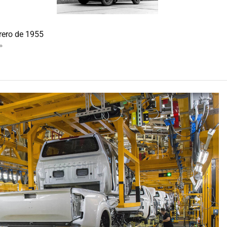
brero de 1955
»