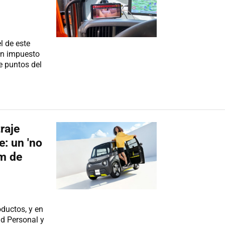
l de este
an impuesto
e puntos del
raje
e: un 'no
km de
oductos, y en
ad Personal y