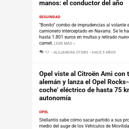
manos: el conductor del año
SEGURIDAD
"Bonito" combo de imprudencias al volante e
camionero interceptado en Navarra. Se le h
hasta 1.801 euros en multas y retirado nuev
carnet.
LEER MÁS »
COMENTARIOS
17
ALEJANDRA OTERO
HACE 5 AÑOS
Opel viste al Citroën Ami con t
alemán y lanza el Opel Rocks-
coche' eléctrico de hasta 75 
autonomía
OPEL
Stellantis sabe cómo sacar partido a sus pr
medio del auge de los Vehículos de Movilid