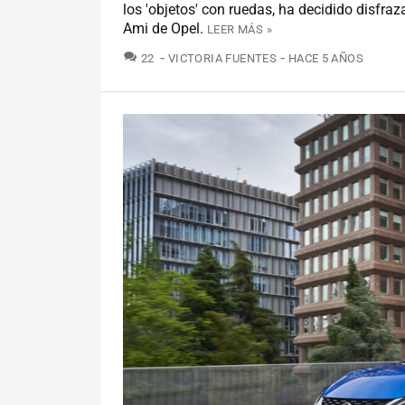
los 'objetos' con ruedas, ha decidido disfraza
Ami de Opel.
LEER MÁS »
COMENTARIOS
22
VICTORIA FUENTES
HACE 5 AÑOS