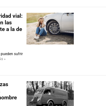
idad vial:
n las
e a la de
 pueden sufrir
ÁS »
izas
a
 hombre