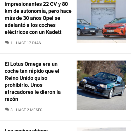
impresionantes 22 CV y 80
km de autonomía, pero hace
más de 30 años Opel se
adelantó a los coches
eléctricos con un Kadett
COMENTARIOS
1
HACE 17 DÍAS
El Lotus Omega era un
coche tan rápido que el
Reino Unido quiso
prohibirlo. Unos
atracadores le dieron la
razón
COMENTARIOS
3
HACE 2 MESES
Los coches chinos