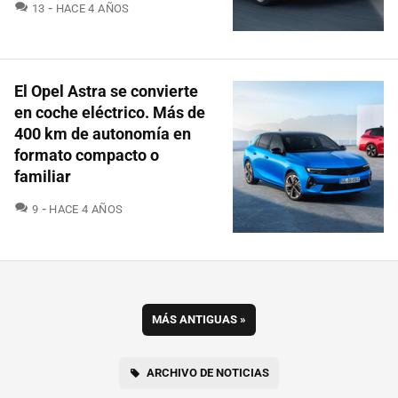
COMENTARIOS
13
HACE 4 AÑOS
El Opel Astra se convierte
en coche eléctrico. Más de
400 km de autonomía en
formato compacto o
familiar
COMENTARIOS
9
HACE 4 AÑOS
MÁS ANTIGUAS
»
ARCHIVO DE NOTICIAS