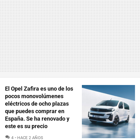
El Opel Zafira es uno de los
pocos monovolúmenes
eléctricos de ocho plazas
que puedes comprar en
España. Se ha renovado y
este es su precio
COMENTARIOS
4
HACE 2 AÑOS