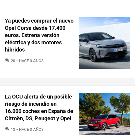
Ya puedes comprar el nuevo
Opel Corsa desde 17.400
euros. Estrena versión
eléctrica y dos motores
híbridos
COMENTARIOS
20
HACE 3 AÑOS
La OCU alerta de un posible
riesgo de incendio en
16.000 coches en España de
Citroën, DS, Peugeot y Opel
COMENTARIOS
13
HACE 3 AÑOS