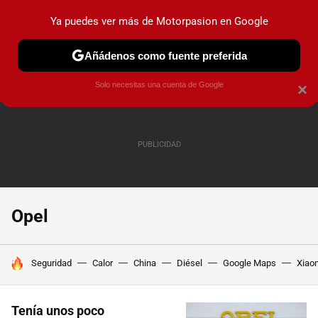
Ya puedes ver más de Motorpasion en Google
PRUEBAS
COCHES ELÉCTRICOS
OBSERVATORIO
F1
Añádenos como fuente preferida
Solo necesitas una cuenta de Google
×
Opel
HOY SE HABLA DE
Seguridad
Calor
China
Diésel
Google Maps
Xiao
Tenía unos poco