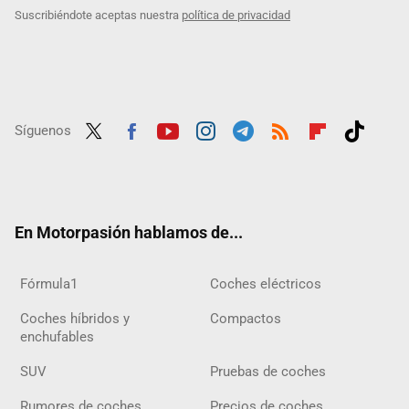
Suscribiéndote aceptas nuestra
política de privacidad
Síguenos
Twit
Fac
Yout
Inst
Tele
RSS
Flip
Tikt
ter
ebo
ube
agra
gra
boar
ok
ok
m
m
d
En Motorpasión hablamos de...
Fórmula1
Coches eléctricos
Coches híbridos y
Compactos
enchufables
SUV
Pruebas de coches
Rumores de coches
Precios de coches