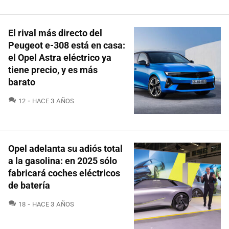
El rival más directo del
Peugeot e-308 está en casa:
el Opel Astra eléctrico ya
tiene precio, y es más
barato
COMENTARIOS
12
HACE 3 AÑOS
Opel adelanta su adiós total
a la gasolina: en 2025 sólo
fabricará coches eléctricos
de batería
COMENTARIOS
18
HACE 3 AÑOS