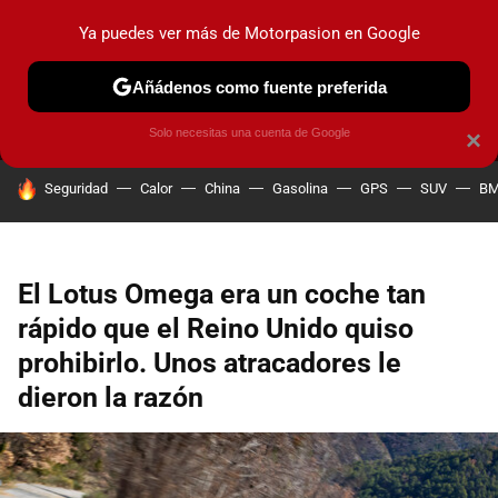
Ya puedes ver más de Motorpasion en Google
MENÚ
NUEVO
Añádenos como fuente preferida
PRUEBAS
COCHES ELÉCTRICOS
OBSERVATORIO
F1
Solo necesitas una cuenta de Google
×
HOY SE HABLA DE
Seguridad
Calor
China
Gasolina
GPS
SUV
B
El Lotus Omega era un coche tan
rápido que el Reino Unido quiso
prohibirlo. Unos atracadores le
dieron la razón