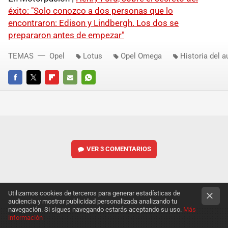
éxito: "Solo conozco a dos personas que lo
encontraron: Edison y Lindbergh. Los dos se
prepararon antes de empezar"
TEMAS
Opel
Lotus
Opel Omega
Historia del 
FACEBOOK
TWITTER
FLIPBOARD
E-
WHATSAPP
MAIL
VER
3 COMENTARIOS
Utilizamos cookies de terceros para generar estadísticas de
audiencia y mostrar publicidad personalizada analizando tu
navegación. Si sigues navegando estarás aceptando su uso.
Más
información