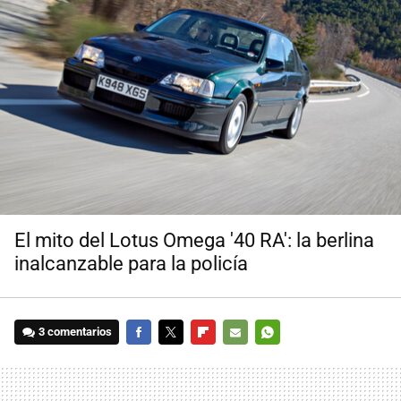
El mito del Lotus Omega '40 RA': la berlina
inalcanzable para la policía
3 comentarios
FACEBOOK
TWITTER
FLIPBOARD
E-
WHATSAPP
MAIL