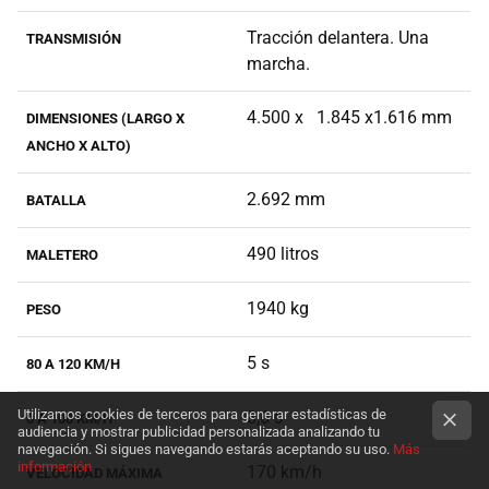
Tracción delantera. Una
TRANSMISIÓN
marcha.
4.500 x
1.845 x1.616 mm
DIMENSIONES (LARGO X
ANCHO X ALTO)
2.692 mm
BATALLA
490 litros
MALETERO
1940 kg
PESO
5 s
80 A 120 KM/H
Utilizamos cookies de terceros para generar estadísticas de
8,6 s
0 A 100 KM/H
audiencia y mostrar publicidad personalizada analizando tu
navegación. Si sigues navegando estarás aceptando su uso.
Más
información
170 km/h
VELOCIDAD MÁXIMA