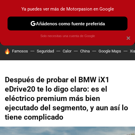
Ya puedes ver más de Motorpasion en Google
MENÚ
NUEVO
Añádenos como fuente preferida
PRUEBAS
COCHES ELÉCTRICOS
OBSERVATORIO
F1
Solo necesitas una cuenta de Google
×
HOY SE HABLA DE
Famosos
Seguridad
Calor
China
Google Maps
Xi
Después de probar el BMW iX1
eDrive20 te lo digo claro: es el
eléctrico premium más bien
ejecutado del segmento, y aun así lo
tiene complicado