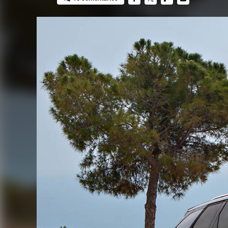
FACEBOOK
TWITTER
FLIPBOARD
E-
MAIL