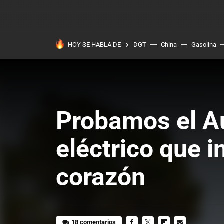
HOY SE HABLA DE
DGT
China
Gasolina
Probamos el Au
eléctrico que i
corazón
18 comentarios