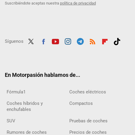
Suscribiéndote aceptas nuestra
política de privacidad
Síguenos
Twit
Fac
Yout
Inst
Tele
RSS
Flip
Tikt
ter
ebo
ube
agra
gra
boar
ok
ok
m
m
d
En Motorpasión hablamos de...
Fórmula1
Coches eléctricos
Coches híbridos y
Compactos
enchufables
SUV
Pruebas de coches
Rumores de coches
Precios de coches