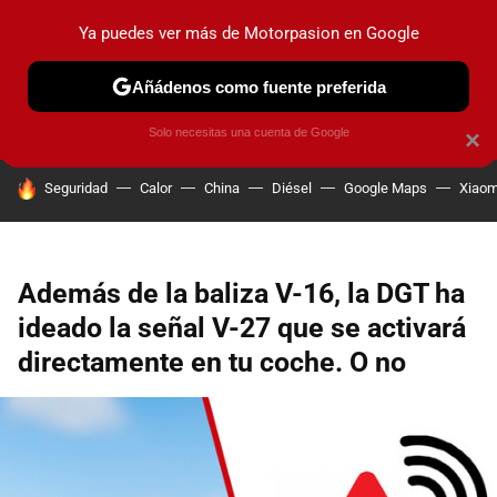
Ya puedes ver más de Motorpasion en Google
PRUEBAS
COCHES ELÉCTRICOS
OBSERVATORIO
F1
Añádenos como fuente preferida
Solo necesitas una cuenta de Google
×
HOY SE HABLA DE
Seguridad
Calor
China
Diésel
Google Maps
Xiaom
Además de la baliza V-16, la DGT ha
ideado la señal V-27 que se activará
directamente en tu coche. O no