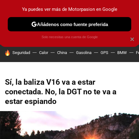
Ya puedes ver más de Motorpasion en Google
PRUEBAS
COCHES ELÉCTRICOS
OBSERVATORIO
F1
Añádenos como fuente preferida
Solo necesitas una cuenta de Google
×
HOY SE HABLA DE
Seguridad
Calor
China
Gasolina
GPS
BMW
F
Sí, la baliza V16 va a estar
conectada. No, la DGT no te va a
estar espiando