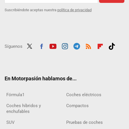
Suscribiéndote aceptas nuestra
política de privacidad
Síguenos
Twit
Fac
Yout
Inst
Tele
RSS
Flip
Tikt
ter
ebo
ube
agra
gra
boar
ok
ok
m
m
d
En Motorpasión hablamos de...
Fórmula1
Coches eléctricos
Coches híbridos y
Compactos
enchufables
SUV
Pruebas de coches