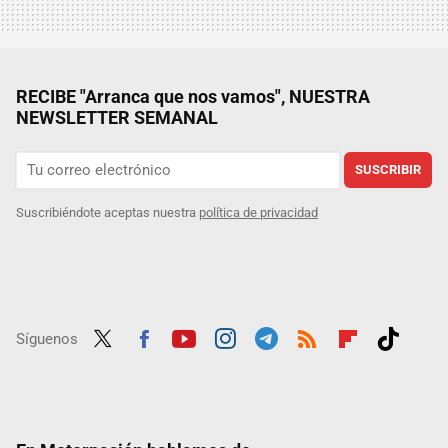
RECIBE "Arranca que nos vamos", NUESTRA
NEWSLETTER SEMANAL
SUSCRIBIR
Suscribiéndote aceptas nuestra
política de privacidad
Síguenos
Twit
Fac
Yout
Inst
Tele
RSS
Flip
Tikt
ter
ebo
ube
agra
gra
boar
ok
ok
m
m
d