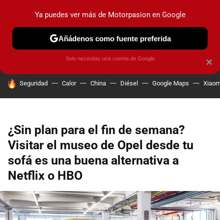
Ya puedes ver más de Motorpasion en Google
PRUEBAS
COCHES ELÉCTRICOS
OBSERVATORIO
F1
Añádenos como fuente preferida
Solo necesitas una cuenta de Google
×
HOY SE HABLA DE
Seguridad
Calor
China
Diésel
Google Maps
Xiaom
¿Sin plan para el fin de semana?
Visitar el museo de Opel desde tu
sofá es una buena alternativa a
Netflix o HBO