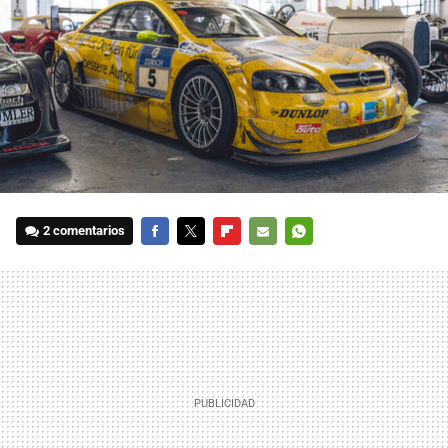
2 comentarios
FACEBOOK
TWITTER
FLIPBOARD
E-
WHATSAPP
MAIL