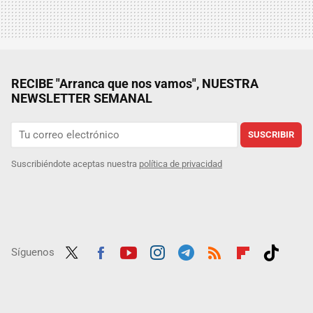
RECIBE "Arranca que nos vamos", NUESTRA
NEWSLETTER SEMANAL
SUSCRIBIR
Suscribiéndote aceptas nuestra
política de privacidad
Síguenos
Twit
Fac
Yout
Inst
Tele
RSS
Flip
Tikt
ter
ebo
ube
agra
gra
boar
ok