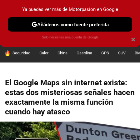
Ya puedes ver más de Motorpasion en Google
PRUEBAS
COCHES ELÉCTRICOS
OBSERVATORIO
F1
Añádenos como fuente preferida
Solo necesitas una cuenta de Google
×
HOY SE HABLA DE
Seguridad
Calor
China
Gasolina
GPS
SUV
B
El Google Maps sin internet existe:
estas dos misteriosas señales hacen
exactamente la misma función
cuando hay atasco