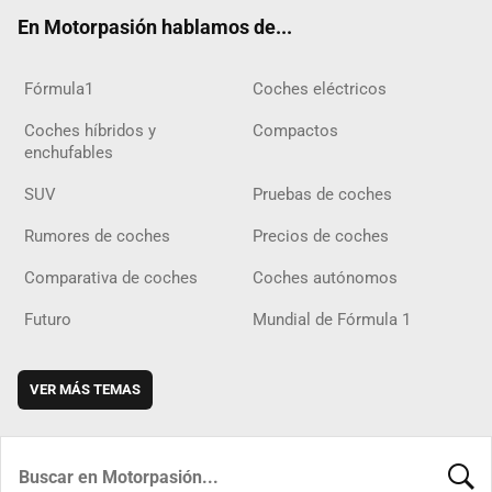
ok
m
m
d
En Motorpasión hablamos de...
Fórmula1
Coches eléctricos
Coches híbridos y
Compactos
enchufables
SUV
Pruebas de coches
Rumores de coches
Precios de coches
Comparativa de coches
Coches autónomos
Futuro
Mundial de Fórmula 1
VER MÁS TEMAS