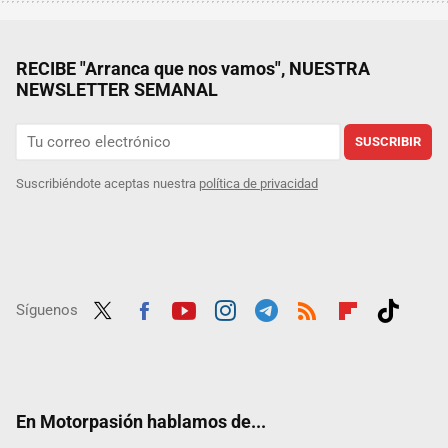
RECIBE "Arranca que nos vamos", NUESTRA
NEWSLETTER SEMANAL
SUSCRIBIR
Suscribiéndote aceptas nuestra
política de privacidad
Síguenos
Twit
Fac
Yout
Inst
Tele
RSS
Flip
Tikt
ter
ebo
ube
agra
gra
boar
ok
ok
m
m
d
En Motorpasión hablamos de...