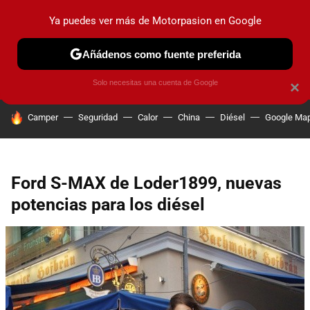
Ya puedes ver más de Motorpasion en Google
PRUEBAS
COCHES ELÉCTRICOS
OBSERVATORIO
F1
Añádenos como fuente preferida
Solo necesitas una cuenta de Google
×
HOY SE HABLA DE
Camper
Seguridad
Calor
China
Diésel
Google Ma
Ford S-MAX de Loder1899, nuevas
potencias para los diésel