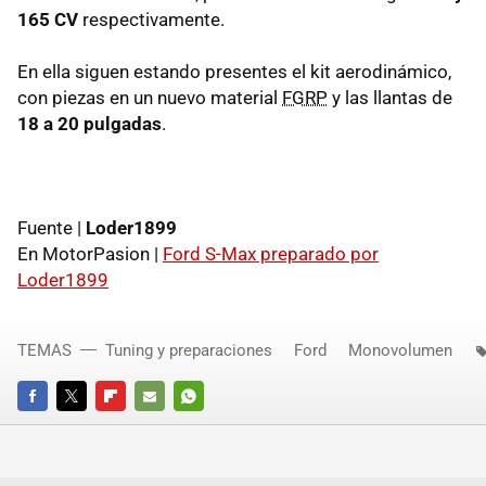
165 CV
respectivamente.
En ella siguen estando presentes el kit aerodinámico,
con piezas en un nuevo material
FGRP
y las llantas de
18 a 20 pulgadas
.
Fuente |
Loder1899
En MotorPasion |
Ford S-Max preparado por
Loder1899
TEMAS
Tuning y preparaciones
Ford
Monovolumen
FACEBOOK
TWITTER
FLIPBOARD
E-
WHATSAPP
MAIL