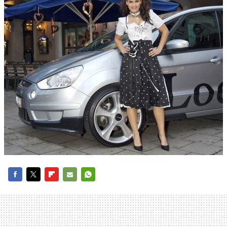
FACEBOOK
TWITTER
FLIPBOARD
E-
WHATSAPP
MAIL