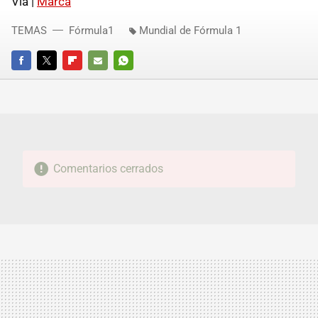
Vía |
Marca
TEMAS
Fórmula1
Mundial de Fórmula 1
FACEBOOK
TWITTER
FLIPBOARD
E-
WHATSAPP
MAIL
Comentarios cerrados