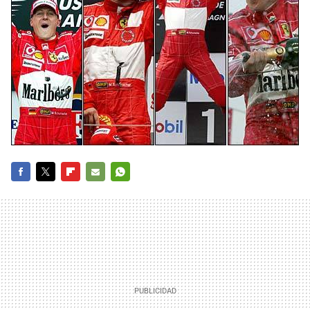
FACEBOOK
TWITTER
FLIPBOARD
E-
WHATSAPP
MAIL