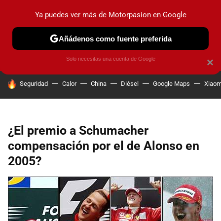
Ya puedes ver más de Motorpasion en Google
PRUEBAS
COCHES ELÉCTRICOS
OBSERVATORIO
F1
Añádenos como fuente preferida
Solo necesitas una cuenta de Google
×
HOY SE HABLA DE
Seguridad
Calor
China
Diésel
Google Maps
Xiaom
¿El premio a Schumacher
compensación por el de Alonso en
2005?