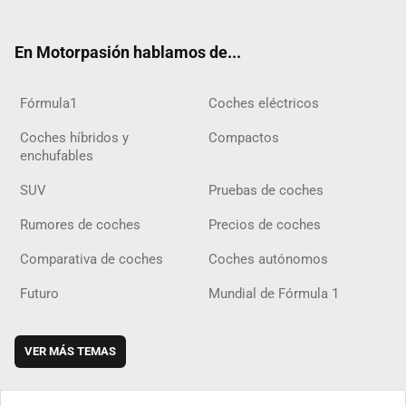
ter
ebo
ube
agra
gra
boar
ok
ok
m
m
d
En Motorpasión hablamos de...
Fórmula1
Coches eléctricos
Coches híbridos y
Compactos
enchufables
SUV
Pruebas de coches
Rumores de coches
Precios de coches
Comparativa de coches
Coches autónomos
Futuro
Mundial de Fórmula 1
VER MÁS TEMAS