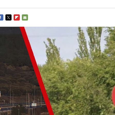
ACEBOOK
TWITTER
FLIPBOARD
E-
MAIL