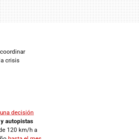
 coordinar
a crisis
 una decisión
 y autopistas
 de 120 km/h a
año
hasta el mes