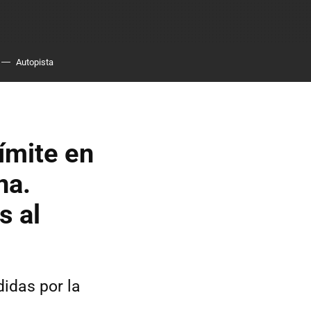
Autopista
ímite en
na.
s al
idas por la