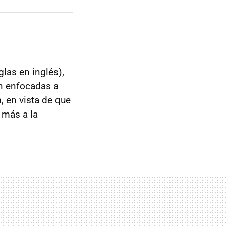
glas en inglés),
n enfocadas a
n
, en vista de que
 más a la