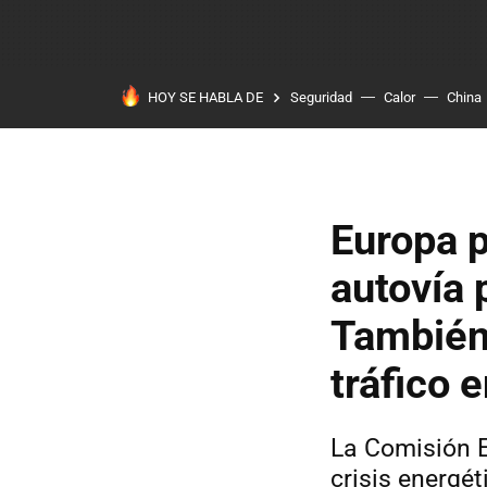
HOY SE HABLA DE
Seguridad
Calor
China
Europa p
autovía 
También
tráfico 
La Comisión E
crisis energé