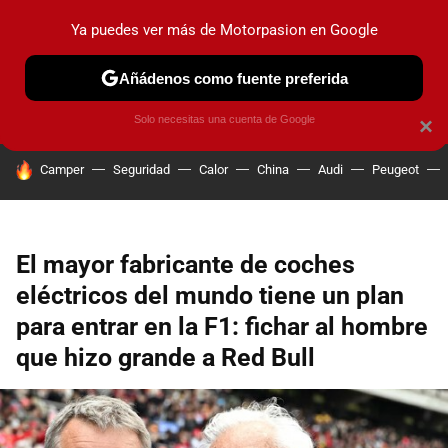
Ya puedes ver más de Motorpasion en Google
PRUEBAS
COCHES ELÉCTRICOS
OBSERVATORIO
F1
Añádenos como fuente preferida
Solo necesitas una cuenta de Google
×
HOY SE HABLA DE
Camper
Seguridad
Calor
China
Audi
Peugeot
El mayor fabricante de coches
eléctricos del mundo tiene un plan
para entrar en la F1: fichar al hombre
que hizo grande a Red Bull