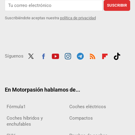
SUSCRIBIR
Suscribiéndote aceptas nuestra
política de privacidad
Síguenos
Twit
Fac
Yout
Inst
Tele
RSS
Flip
Tikt
ter
ebo
ube
agra
gra
boar
ok
ok
m
m
d
En Motorpasión hablamos de...
Fórmula1
Coches eléctricos
Coches híbridos y
Compactos
enchufables