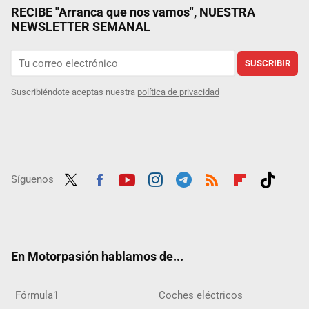
RECIBE "Arranca que nos vamos", NUESTRA
NEWSLETTER SEMANAL
SUSCRIBIR
Suscribiéndote aceptas nuestra
política de privacidad
Síguenos
Twit
Fac
Yout
Inst
Tele
RSS
Flip
Tikt
ter
ebo
ube
agra
gra
boar
ok
ok
m
m
d
En Motorpasión hablamos de...
Fórmula1
Coches eléctricos