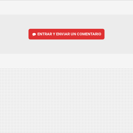
FACEBOOK
TWITTER
FLIPBOARD
E-
WHATSAPP
MAIL
ENTRAR Y ENVIAR UN COMENTARIO