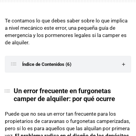
Te contamos lo que debes saber sobre lo que implica
a nivel mecánico este error, una pequeña guía de
emergencia y los pormenores legales si la camper es
de alquiler.
Índice de Contenidos (6)
Un error frecuente en furgonetas camper de alquiler:
por qué ocurre
Un error frecuente en furgonetas
camper de alquiler: por qué ocurre
Guía de emergencia: qué no hacer si te equivocas de
manguera
Puede que no sea un error tan frecuente para los
Pasos para limpiar el depósito de agua limpia y
propietarios de caravanas o furgonetas camperizadas,
arreglar el desastre
pero sí lo es para aquellos que las alquilan por primera
Qué hacer si has echado agua en el depósito de
vez.
El problema radica en el diseño de los depósitos