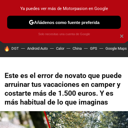
Ya puedes ver más de Motorpasion en Google
PRUEBAS
COCHES ELÉCTRICOS
OBSERVATORIO
F1
Añádenos como fuente preferida
Solo necesitas una cuenta de Google
×
HOY SE HABLA DE
DGT
Android Auto
Calor
China
GPS
Google Maps
Este es el error de novato que puede
arruinar tus vacaciones en camper y
costarte más de 1.500 euros. Y es
más habitual de lo que imaginas