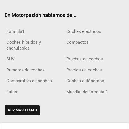
ter
ebo
ube
agra
gra
boar
ok
ok
m
m
d
En Motorpasión hablamos de...
Fórmula1
Coches eléctricos
Coches híbridos y
Compactos
enchufables
SUV
Pruebas de coches
Rumores de coches
Precios de coches
Comparativa de coches
Coches autónomos
Futuro
Mundial de Fórmula 1
VER MÁS TEMAS