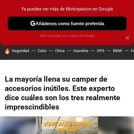
Ya puedes ver más de Motorpasion en Google
PRUEBAS
COCHES ELÉCTRICOS
OBSERVATORIO
F1
Añádenos como fuente preferida
Solo necesitas una cuenta de Google
×
HOY SE HABLA DE
Seguridad
Calor
China
Gasolina
GPS
BMW
F
La mayoría llena su camper de
accesorios inútiles. Este experto
dice cuáles son los tres realmente
imprescindibles