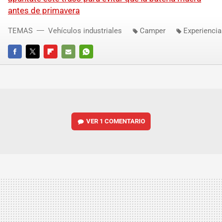
antes de primavera
TEMAS
Vehículos industriales
Camper
Experienci
FACEBOOK
TWITTER
FLIPBOARD
E-
WHATSAPP
MAIL
VER
1 COMENTARIO