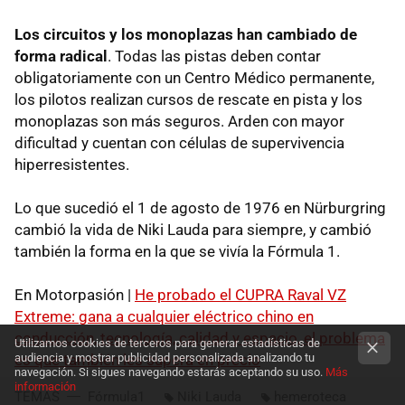
Los circuitos y los monoplazas han cambiado de
forma radical
. Todas las pistas deben contar
obligatoriamente con un Centro Médico permanente,
los pilotos realizan cursos de rescate en pista y los
monoplazas son más seguros. Arden con mayor
dificultad y cuentan con células de supervivencia
hiperresistentes.
Lo que sucedió el 1 de agosto de 1976 en Nürburgring
cambió la vida de Niki Lauda para siempre, y cambió
también la forma en la que se vivía la Fórmula 1.
En Motorpasión |
He probado el CUPRA Raval VZ
Extreme: gana a cualquier eléctrico chino en
conducción, tecnología, calidad y espacio, el problema
Utilizamos cookies de terceros para generar estadísticas de
es que también les supera en precio
audiencia y mostrar publicidad personalizada analizando tu
navegación. Si sigues navegando estarás aceptando su uso.
Más
información
TEMAS
Fórmula1
Niki Lauda
hemeroteca