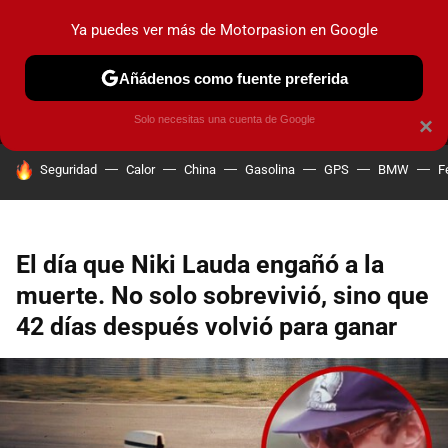
Ya puedes ver más de Motorpasion en Google
MENÚ
NUEVO
Añádenos como fuente preferida
PRUEBAS
COCHES ELÉCTRICOS
OBSERVATORIO
F1
Solo necesitas una cuenta de Google
×
HOY SE HABLA DE
Seguridad
Calor
China
Gasolina
GPS
BMW
F
El día que Niki Lauda engañó a la
muerte. No solo sobrevivió, sino que
42 días después volvió para ganar