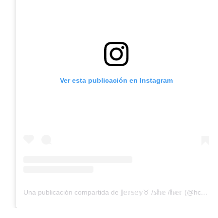
Ver esta publicación en Instagram
Una publicación compartida de 𝕁𝕖𝕣𝕤𝕖𝕪♉ /𝕤𝕙𝕖 /𝕙𝕖𝕣 (@hc38_jersey)