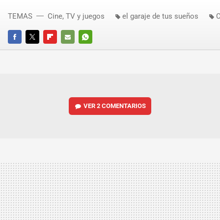
TEMAS
Cine, TV y juegos
el garaje de tus sueños
C
FACEBOOK
TWITTER
FLIPBOARD
E-
WHATSAPP
MAIL
VER
2 COMENTARIOS