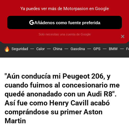
Ya puedes ver más de Motorpasion en Google
PRUEBAS
COCHES ELÉCTRICOS
OBSERVATORIO
F1
Añádenos como fuente preferida
Solo necesitas una cuenta de Google
×
HOY SE HABLA DE
Seguridad
Calor
China
Gasolina
GPS
BMW
F
"Aún conducía mi Peugeot 206, y
cuando fuimos al concesionario me
quedé anonadado con un Audi R8".
Así fue como Henry Cavill acabó
comprándose su primer Aston
Martin