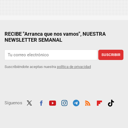
RECIBE "Arranca que nos vamos", NUESTRA
NEWSLETTER SEMANAL
SUSCRIBIR
Suscribiéndote aceptas nuestra
política de privacidad
Síguenos
Twit
Fac
Yout
Inst
Tele
RSS
Flip
Tikt
ter
ebo
ube
agra
gra
boar
ok