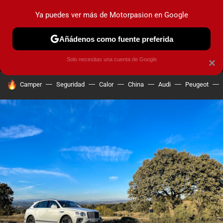
Ya puedes ver más de Motorpasion en Google
MENÚ
NUEVO
Añádenos como fuente preferida
PRUEBAS
COCHES ELÉCTRICOS
OBSERVATORIO
F1
Solo necesitas una cuenta de Google
×
HOY SE HABLA DE
Camper
Seguridad
Calor
China
Audi
Peugeot