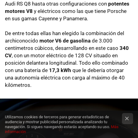
Audi RS Q8 hasta otras configuraciones con
potentes
motores V8
y eléctricos como las que tiene Porsche
en sus gamas Cayenne y Panamera.
De entre todas ellas han elegido la combinación del
archiconocido
motor V6 de gasolina
de 3.000
centímetros cúbicos, desarrollando en este caso
340
CV
, con un motor eléctrico de 128 CV situado en
posición delantera longitudinal. Todo ello combinado
con una batería de
17,3 kWh
que le debería otorgar
una autonomía eléctrica con carga al máximo de 40
kilómetros.
Utilizamos cookies de terceros para generar estadísticas de
audiencia y mostrar publicidad personalizada analizando tu
navegación. Si sigues navegando estarás aceptando su uso.
Más
información