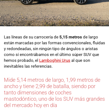
Las líneas de su carrocería de
5,15 metros
de largo
están marcadas por las formas convencionales, fluidas
y redondeadas, sin ningún tipo de ángulos o aristas
como sí encontrábamos en el último súper SUV que
hemos probado, el
Lamboghini Urus
al que son
inevitables las referencias.
Mide 5,14 metros de largo, 1,99 metros de
ancho y tiene 2,99 de batalla, siendo por
tanto dimensiones de coches
mastodóntico, uno de los SUV más grandes
del mercado hoy en día