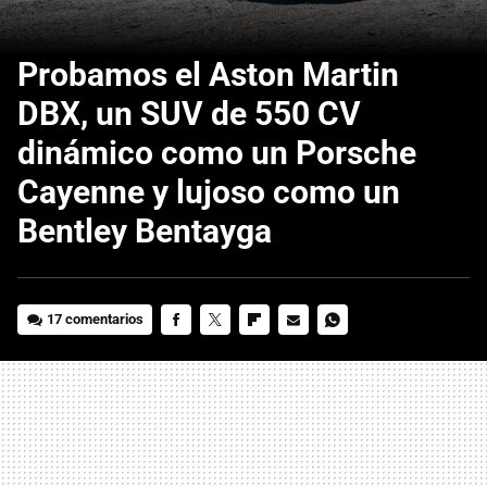
Probamos el Aston Martin
DBX, un SUV de 550 CV
dinámico como un Porsche
Cayenne y lujoso como un
Bentley Bentayga
17 comentarios
FACEBOOK
TWITTER
FLIPBOARD
E-
WHATSAPP
MAIL