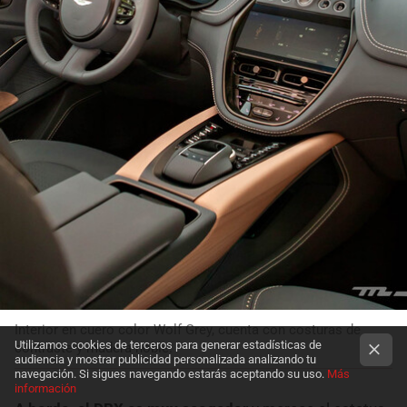
Interior en cuero color Wolf Grey, cuenta con costuras de
Utilizamos cookies de terceros para generar estadísticas de
contraste y madera noble.
audiencia y mostrar publicidad personalizada analizando tu
navegación. Si sigues navegando estarás aceptando su uso.
Más
información