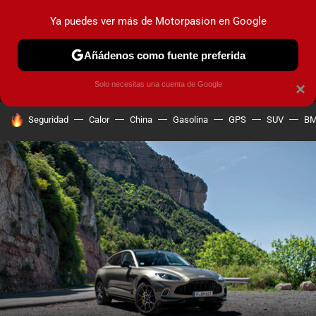
Ya puedes ver más de Motorpasion en Google
MENÚ
NUEVO
Añádenos como fuente preferida
PRUEBAS
COCHES ELÉCTRICOS
OBSERVATORIO
F1
Solo necesitas una cuenta de Google
×
HOY SE HABLA DE
Seguridad
Calor
China
Gasolina
GPS
SUV
B