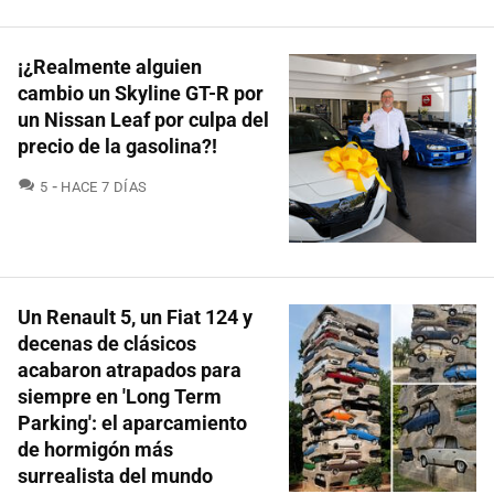
¡¿Realmente alguien
cambio un Skyline GT-R por
un Nissan Leaf por culpa del
precio de la gasolina?!
COMENTARIOS
5
HACE 7 DÍAS
Un Renault 5, un Fiat 124 y
decenas de clásicos
acabaron atrapados para
siempre en 'Long Term
Parking': el aparcamiento
de hormigón más
surrealista del mundo