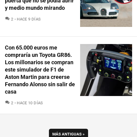
puerta que no se podía abrir
y medio mundo mirando
COMENTARIOS
2
HACE 9 DÍAS
Con 65.000 euros me
compraría un Toyota GR86.
Los millonarios se compran
este simulador de F1 de
Aston Martin para creerse
Fernando Alonso sin salir de
casa
COMENTARIOS
2
HACE 10 DÍAS
MÁS ANTIGUAS
»