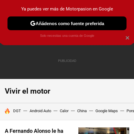
Ya puedes ver más de Motorpasion en Google
PRUEBAS
COCHES ELÉCTRICOS
OBSERVATORIO
F1
Añádenos como fuente preferida
Solo necesitas una cuenta de Google
×
Vivir el motor
HOY SE HABLA DE
DGT
Android Auto
Calor
China
Google Maps
Por
A Fernando Alonso le ha