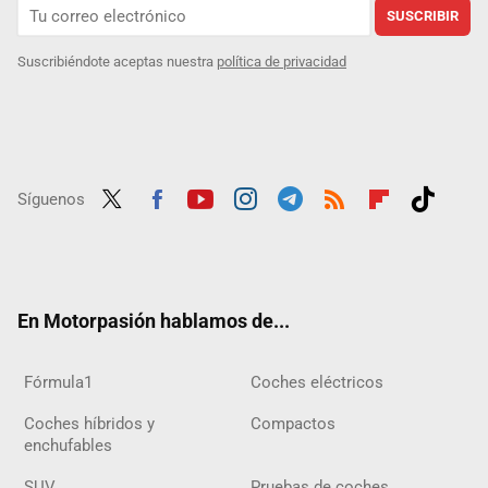
SUSCRIBIR
Suscribiéndote aceptas nuestra
política de privacidad
Síguenos
Twit
Fac
Yout
Inst
Tele
RSS
Flip
Tikt
ter
ebo
ube
agra
gra
boar
ok
ok
m
m
d
En Motorpasión hablamos de...
Fórmula1
Coches eléctricos
Coches híbridos y
Compactos
enchufables
SUV
Pruebas de coches