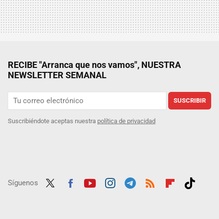
RECIBE "Arranca que nos vamos", NUESTRA
NEWSLETTER SEMANAL
SUSCRIBIR
Suscribiéndote aceptas nuestra
política de privacidad
Síguenos
Twit
Fac
Yout
Inst
Tele
RSS
Flip
Tikt
ter
ebo
ube
agra
gra
boar
ok