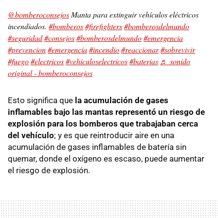
@bomberoconsejos
Manta para extinguir vehículos eléctricos
incendiados.
#bomberos
#firefighters
#bomberosdelmundo
#seguridad
#consejos
#bomberosdelmundo
#emergencia
#prevencion
#emergencia
#incendio
#reaccionar
#sobrevivir
#fuego
#electricos
#vehiculoselectricos
#baterias
♬ sonido
original - bomberoconsejos
Esto significa que
la acumulación de gases
inflamables bajo las mantas representó un riesgo de
explosión para los bomberos que trabajaban cerca
del vehículo
; y es que reintroducir aire en una
acumulación de gases inflamables de batería sin
quemar, donde el oxígeno es escaso, puede aumentar
el riesgo de explosión.