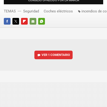
CONSEJO OFRECIDO POR LA MARCA
TEMAS
Seguridad
Coches eléctricos
incendios de c
FACEBOOK
TWITTER
FLIPBOARD
E-
WHATSAPP
MAIL
VER
1 COMENTARIO