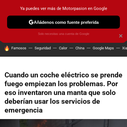
Ya puedes ver más de Motorpasion en Google
PRUEBAS
COCHES ELÉCTRICOS
OBSERVATORIO
F1
Añádenos como fuente preferida
Solo necesitas una cuenta de Google
×
HOY SE HABLA DE
Famosos
Seguridad
Calor
China
Google Maps
Xi
Cuando un coche eléctrico se prende
fuego empiezan los problemas. Por
eso inventaron una manta que solo
deberían usar los servicios de
emergencia