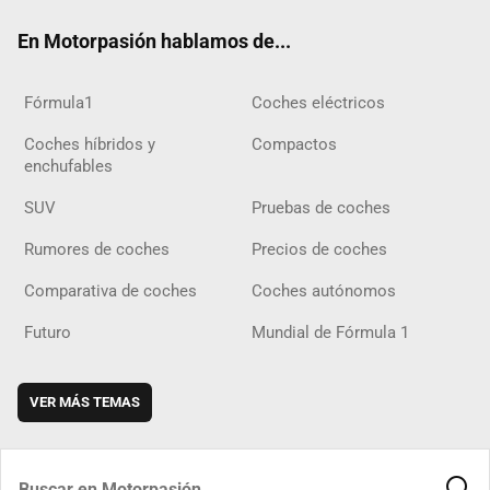
ok
m
m
d
En Motorpasión hablamos de...
Fórmula1
Coches eléctricos
Coches híbridos y
Compactos
enchufables
SUV
Pruebas de coches
Rumores de coches
Precios de coches
Comparativa de coches
Coches autónomos
Futuro
Mundial de Fórmula 1
VER MÁS TEMAS