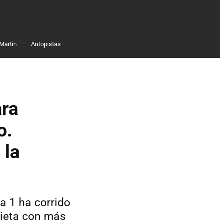
Martin
Autopistas
ara
o.
 la
a 1 ha corrido
dieta con más