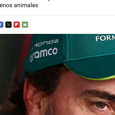
menos animales
ACEBOOK
TWITTER
FLIPBOARD
E-
MAIL