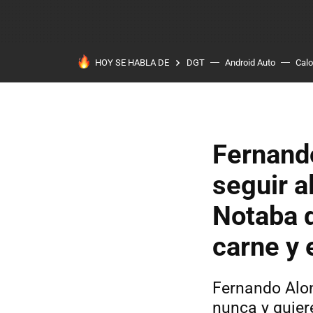
HOY SE HABLA DE
DGT
Android Auto
Calo
Fernando
seguir a
Notaba d
carne y 
Fernando Alon
nunca y quier