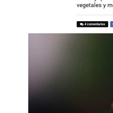
vegetales y 
4 comentarios
F