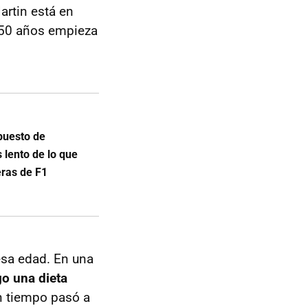
artin está en
 50 años empieza
puesto de
 lento de lo que
eras de F1
esa edad. En una
go una dieta
n tiempo pasó a