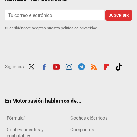
SUSCRIBIR
Suscribiéndote aceptas nuestra
política de privacidad
Síguenos
Twit
Fac
Yout
Inst
Tele
RSS
Flip
Tikt
ter
ebo
ube
agra
gra
boar
ok
ok
m
m
d
En Motorpasión hablamos de...
Fórmula1
Coches eléctricos
Coches híbridos y
Compactos
enchufables