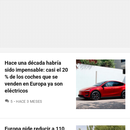
Hace una década habría
sido impensable: casi el 20
% de los coches que se
venden en Europa ya son
eléctricos
COMENTARIOS
5
HACE 3 MESES
Europa pide reducir a 110