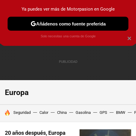
Ya puedes ver más de Motorpasion en Google
PRUEBAS
COCHES ELÉCTRICOS
OBSERVATORIO
F1
Añádenos como fuente preferida
Solo necesitas una cuenta de Google
×
Europa
HOY SE HABLA DE
Seguridad
Calor
China
Gasolina
GPS
BMW
F
20 años después, Europa