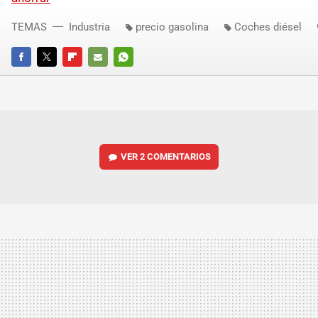
TEMAS
Industria
precio gasolina
Coches diésel
FACEBOOK
TWITTER
FLIPBOARD
E-
WHATSAPP
MAIL
VER
2 COMENTARIOS