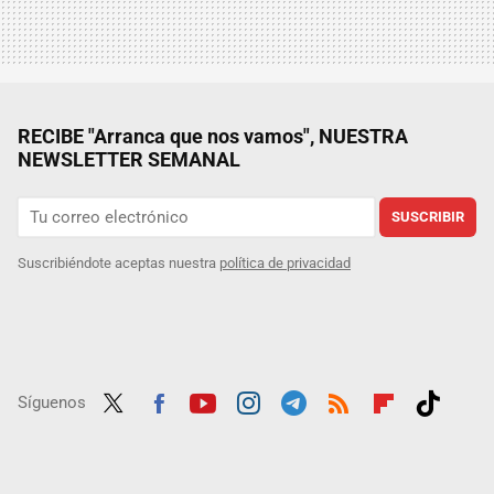
RECIBE "Arranca que nos vamos", NUESTRA
NEWSLETTER SEMANAL
SUSCRIBIR
Suscribiéndote aceptas nuestra
política de privacidad
Síguenos
Twit
Fac
Yout
Inst
Tele
RSS
Flip
Tikt
ter
ebo
ube
agra
gra
boar
ok