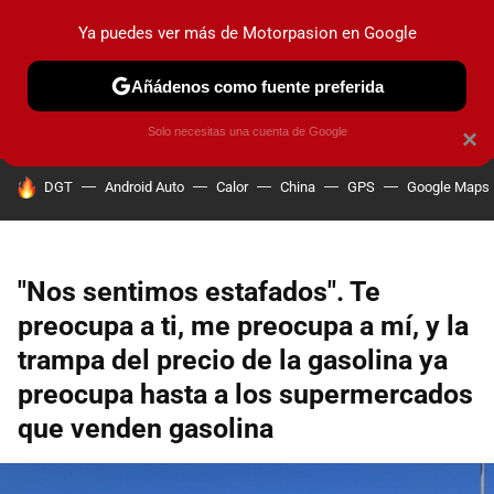
Ya puedes ver más de Motorpasion en Google
PRUEBAS
COCHES ELÉCTRICOS
OBSERVATORIO
F1
Añádenos como fuente preferida
Solo necesitas una cuenta de Google
×
HOY SE HABLA DE
DGT
Android Auto
Calor
China
GPS
Google Maps
"Nos sentimos estafados". Te
preocupa a ti, me preocupa a mí, y la
trampa del precio de la gasolina ya
preocupa hasta a los supermercados
que venden gasolina