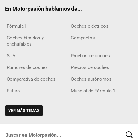
ok
m
m
d
En Motorpasión hablamos de...
Fórmula1
Coches eléctricos
Coches híbridos y
Compactos
enchufables
SUV
Pruebas de coches
Rumores de coches
Precios de coches
Comparativa de coches
Coches autónomos
Futuro
Mundial de Fórmula 1
VER MÁS TEMAS