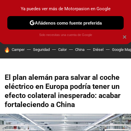
Ya puedes ver más de Motorpasion en Google
PRUEBAS
COCHES ELÉCTRICOS
OBSERVATORIO
F1
Añádenos como fuente preferida
Solo necesitas una cuenta de Google
×
HOY SE HABLA DE
Camper
Seguridad
Calor
China
Diésel
Google Ma
El plan alemán para salvar al coche
eléctrico en Europa podría tener un
efecto colateral inesperado: acabar
fortaleciendo a China