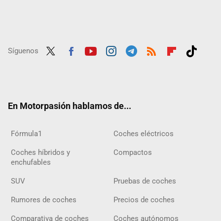
Síguenos
Twit
Fac
Yout
Inst
Tele
RSS
Flip
Tikt
ter
ebo
ube
agra
gra
boar
ok
ok
m
m
d
En Motorpasión hablamos de...
Fórmula1
Coches eléctricos
Coches híbridos y
Compactos
enchufables
SUV
Pruebas de coches
Rumores de coches
Precios de coches
Comparativa de coches
Coches autónomos