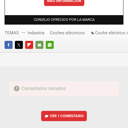
MÁS INFORMACIÓN
CONSEJO OFRECIDO POR LA MARCA
TEMAS
Industria
Coches eléctricos
Coche eléctrico 
FACEBOOK
TWITTER
FLIPBOARD
E-
WHATSAPP
MAIL
Comentarios cerrados
VER
1 COMENTARIO