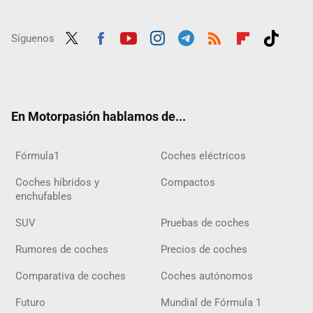
Síguenos
Twit
Fac
Yout
Inst
Tele
RSS
Flip
Tikt
ter
ebo
ube
agra
gra
boar
ok
ok
m
m
d
En Motorpasión hablamos de...
Fórmula1
Coches eléctricos
Coches híbridos y
Compactos
enchufables
SUV
Pruebas de coches
Rumores de coches
Precios de coches
Comparativa de coches
Coches autónomos
Futuro
Mundial de Fórmula 1