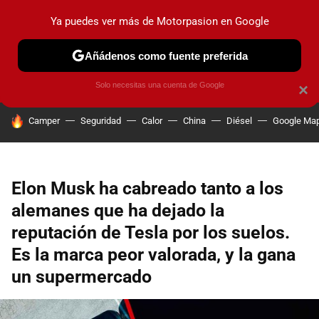
Ya puedes ver más de Motorpasion en Google
PRUEBAS
COCHES ELÉCTRICOS
OBSERVATORIO
F1
Añádenos como fuente preferida
Solo necesitas una cuenta de Google
×
HOY SE HABLA DE
Camper
Seguridad
Calor
China
Diésel
Google Ma
Elon Musk ha cabreado tanto a los
alemanes que ha dejado la
reputación de Tesla por los suelos.
Es la marca peor valorada, y la gana
un supermercado