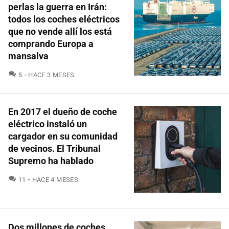
perlas la guerra en Irán:
todos los coches eléctricos
que no vende allí los está
comprando Europa a
mansalva
COMENTARIOS
5
HACE 3 MESES
En 2017 el dueño de coche
eléctrico instaló un
cargador en su comunidad
de vecinos. El Tribunal
Supremo ha hablado
COMENTARIOS
11
HACE 4 MESES
Dos millones de coches