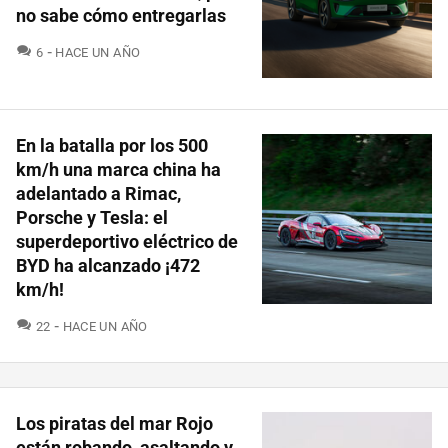
no sabe cómo entregarlas
COMENTARIOS
6
HACE UN AÑO
En la batalla por los 500
km/h una marca china ha
adelantado a Rimac,
Porsche y Tesla: el
superdeportivo eléctrico de
BYD ha alcanzado ¡472
km/h!
COMENTARIOS
22
HACE UN AÑO
Los piratas del mar Rojo
están robando, asaltando y