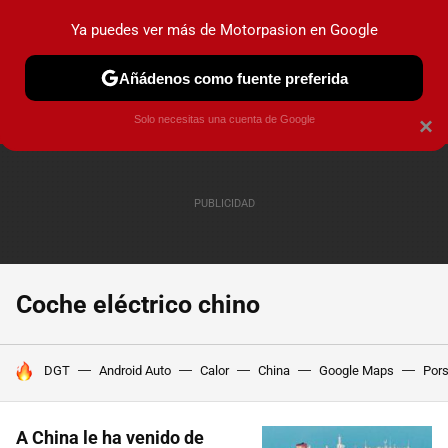
Ya puedes ver más de Motorpasion en Google
PRUEBAS
COCHES ELÉCTRICOS
OBSERVATORIO
F1
Añádenos como fuente preferida
Solo necesitas una cuenta de Google
×
Coche eléctrico chino
HOY SE HABLA DE
DGT
Android Auto
Calor
China
Google Maps
Por
A China le ha venido de