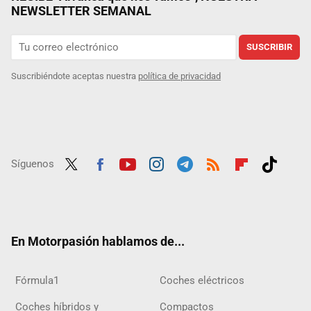
NEWSLETTER SEMANAL
SUSCRIBIR
Suscribiéndote aceptas nuestra
política de privacidad
Síguenos
Twit
Fac
Yout
Inst
Tele
RSS
Flip
Tikt
ter
ebo
ube
agra
gra
boar
ok
ok
m
m
d
En Motorpasión hablamos de...
Fórmula1
Coches eléctricos
Coches híbridos y
Compactos