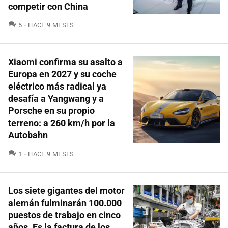
competir con China
COMENTARIOS
5
HACE 9 MESES
Xiaomi confirma su asalto a
Europa en 2027 y su coche
eléctrico más radical ya
desafía a Yangwang y a
Porsche en su propio
terreno: a 260 km/h por la
Autobahn
COMENTARIOS
1
HACE 9 MESES
Los siete gigantes del motor
alemán fulminarán 100.000
puestos de trabajo en cinco
años. Es la factura de los