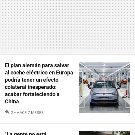
El plan alemán para salvar
al coche eléctrico en Europa
podría tener un efecto
colateral inesperado:
acabar fortaleciendo a
China
COMENTARIOS
2
HACE 7 MESES
"La gente no está