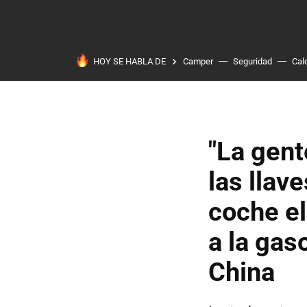
HOY SE HABLA DE
Camper
Seguridad
Cal
"La gent
las llav
coche el
a la gas
China