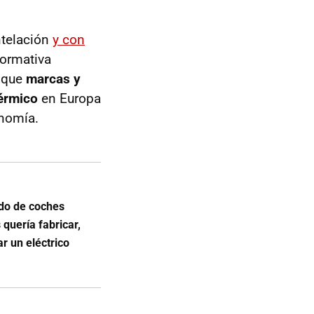
ntelación
y con
normativa
a que
marcas y
térmico
en Europa
onomía.
do de coches
quería fabricar,
r un eléctrico