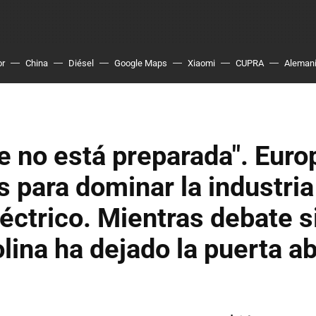
or
China
Diésel
Google Maps
Xiaomi
CUPRA
Aleman
e no está preparada". Euro
es para dominar la industria
éctrico. Mientras debate s
olina ha dejado la puerta ab