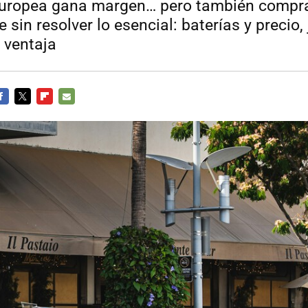
 europea gana margen… pero también compr
 sin resolver lo esencial: baterías y precio
 ventaja
ACEBOOK
TWITTER
FLIPBOARD
E-
MAIL