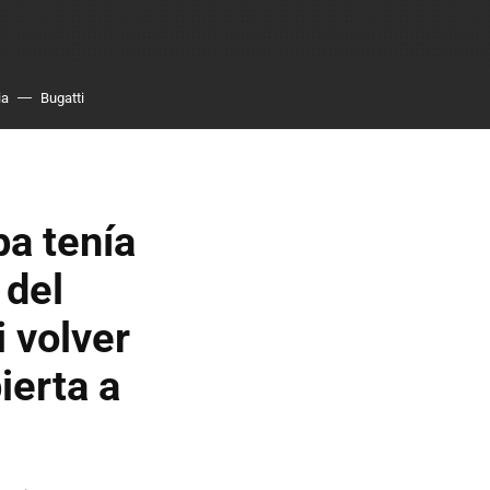
ia
Bugatti
pa tenía
 del
i volver
ierta a