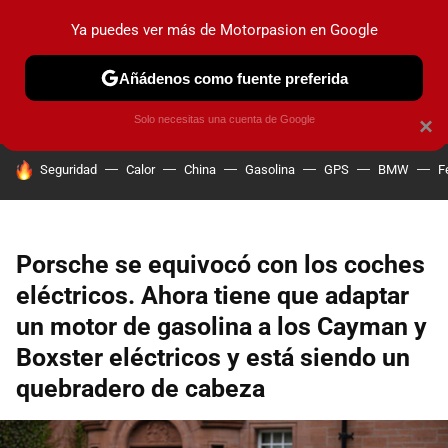
Ya puedes ver más de Motorpasion en Google
PRUEBAS
COCHES ELÉCTRICOS
OBSERVATORIO
F1
Añádenos como fuente preferida
Solo necesitas una cuenta de Google
×
HOY SE HABLA DE
Seguridad
Calor
China
Gasolina
GPS
BMW
F
Porsche se equivocó con los coches
eléctricos. Ahora tiene que adaptar
un motor de gasolina a los Cayman y
Boxster eléctricos y está siendo un
quebradero de cabeza