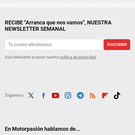
RECIBE "Arranca que nos vamos", NUESTRA
NEWSLETTER SEMANAL
SUSCRIBIR
Suscribiéndote aceptas nuestra
política de privacidad
Síguenos
Twit
Fac
Yout
Inst
Tele
RSS
Flip
Tikt
ter
ebo
ube
agra
gra
boar
ok
ok
m
m
d
En Motorpasión hablamos de...