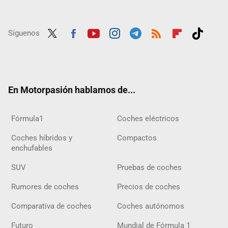
Síguenos
Twit
Fac
Yout
Inst
Tele
RSS
Flip
Tikt
ter
ebo
ube
agra
gra
boar
ok
ok
m
m
d
En Motorpasión hablamos de...
Fórmula1
Coches eléctricos
Coches híbridos y
Compactos
enchufables
SUV
Pruebas de coches
Rumores de coches
Precios de coches
Comparativa de coches
Coches autónomos
Futuro
Mundial de Fórmula 1