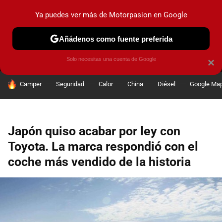
Ya puedes ver más de Motorpasion en Google
MENÚ
NUEVO
Añádenos como fuente preferida
PRUEBAS
COCHES ELÉCTRICOS
OBSERVATORIO
F1
Solo necesitas una cuenta de Google
×
HOY SE HABLA DE
Camper
Seguridad
Calor
China
Diésel
Google Ma
Japón quiso acabar por ley con
Toyota. La marca respondió con el
coche más vendido de la historia