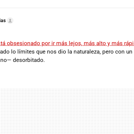
ias
tá obsesionado por ir más lejos, más alto y más ráp
ado lo límites que nos dio la naturaleza, pero con un
no— desorbitado.