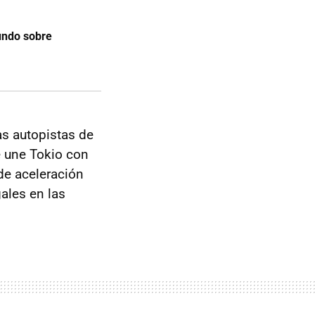
undo sobre
as autopistas de
e une Tokio con
de aceleración
gales en las