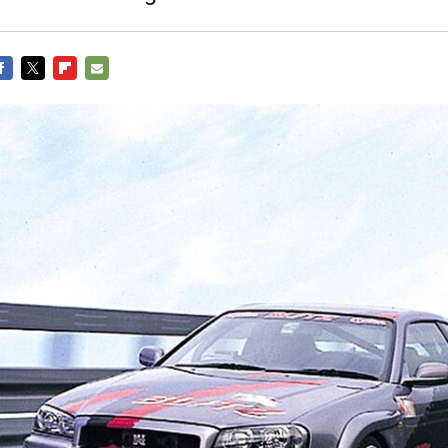
ACEBOOK
TWITTER
FLIPBOARD
E-
MAIL