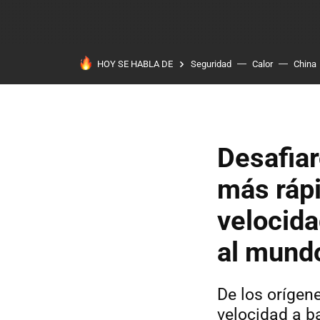
HOY SE HABLA DE
Seguridad
Calor
China
Desafiar
más rápi
velocida
al mund
De los orígen
velocidad a b