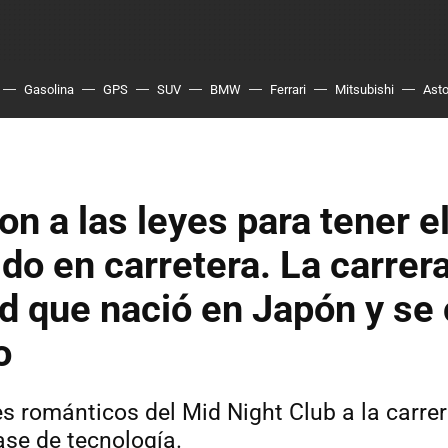
Gasolina
GPS
SUV
BMW
Ferrari
Mitsubishi
Asto
on a las leyes para tener e
do en carretera. La carrera
d que nació en Japón y se
o
es románticos del Mid Night Club a la carrer
ase de tecnología.