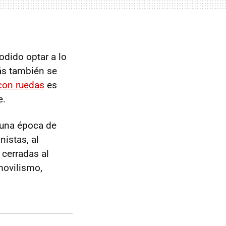
dido optar a lo
ás también se
 con ruedas
es
e.
 una época de
istas, al
 cerradas al
omovilismo,