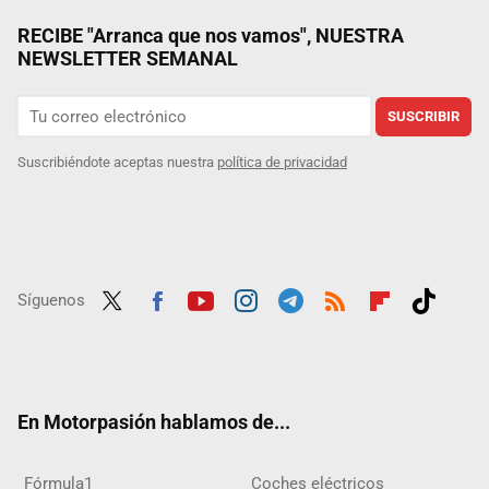
RECIBE "Arranca que nos vamos", NUESTRA
NEWSLETTER SEMANAL
SUSCRIBIR
Suscribiéndote aceptas nuestra
política de privacidad
Síguenos
Twit
Fac
Yout
Inst
Tele
RSS
Flip
Tikt
ter
ebo
ube
agra
gra
boar
ok
ok
m
m
d
En Motorpasión hablamos de...
Fórmula1
Coches eléctricos