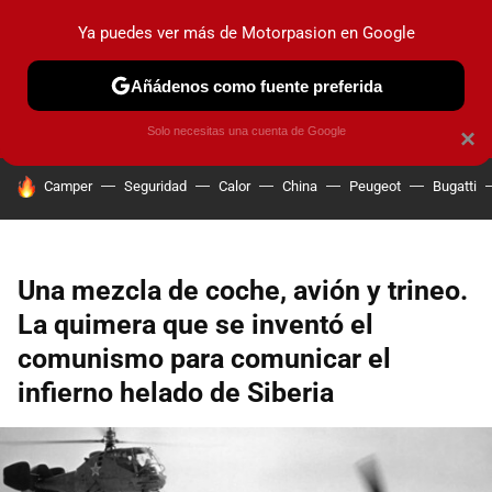
Ya puedes ver más de Motorpasion en Google
PRUEBAS
COCHES ELÉCTRICOS
OBSERVATORIO
F1
Añádenos como fuente preferida
Solo necesitas una cuenta de Google
×
HOY SE HABLA DE
Camper
Seguridad
Calor
China
Peugeot
Bugatti
Una mezcla de coche, avión y trineo.
La quimera que se inventó el
comunismo para comunicar el
infierno helado de Siberia