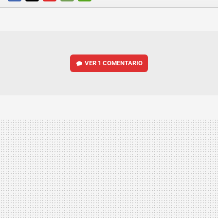
FACEBOOK
TWITTER
FLIPBOARD
E-
WHATSAPP
MAIL
VER
1 COMENTARIO