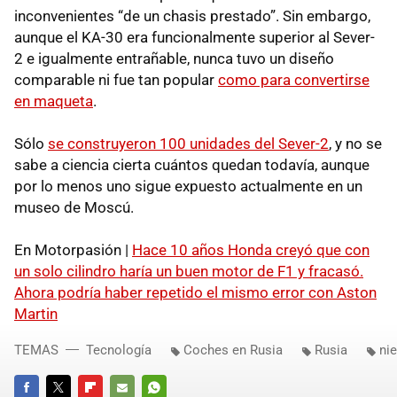
inconvenientes “de un chasis prestado”. Sin embargo,
aunque el KA-30 era funcionalmente superior al Sever-
2 e igualmente entrañable, nunca tuvo un diseño
comparable ni fue tan popular
como para convertirse
en maqueta
.
Sólo
se construyeron 100 unidades del Sever-2
, y no se
sabe a ciencia cierta cuántos quedan todavía, aunque
por lo menos uno sigue expuesto actualmente en un
museo de Moscú.
En Motorpasión |
Hace 10 años Honda creyó que con
un solo cilindro haría un buen motor de F1 y fracasó.
Ahora podría haber repetido el mismo error con Aston
Martin
TEMAS
Tecnología
Coches en Rusia
Rusia
ni