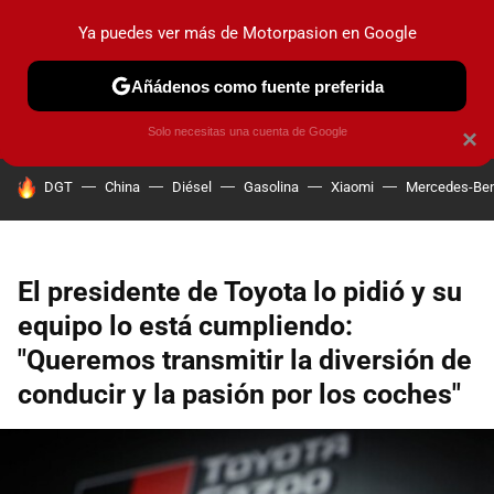
Ya puedes ver más de Motorpasion en Google
PRUEBAS
COCHES ELÉCTRICOS
OBSERVATORIO
F1
Añádenos como fuente preferida
Solo necesitas una cuenta de Google
×
HOY SE HABLA DE
DGT
China
Diésel
Gasolina
Xiaomi
Mercedes-Be
El presidente de Toyota lo pidió y su
equipo lo está cumpliendo:
"Queremos transmitir la diversión de
conducir y la pasión por los coches"