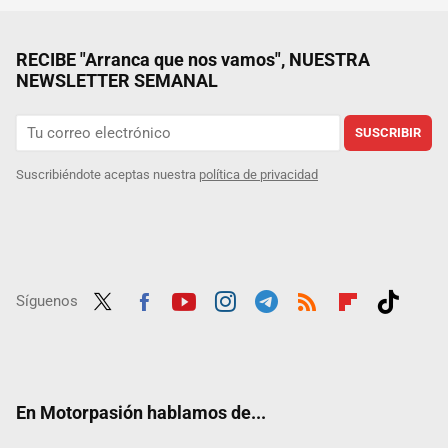
RECIBE "Arranca que nos vamos", NUESTRA
NEWSLETTER SEMANAL
SUSCRIBIR
Suscribiéndote aceptas nuestra
política de privacidad
Síguenos
Twit
Fac
Yout
Inst
Tele
RSS
Flip
Tikt
ter
ebo
ube
agra
gra
boar
ok
ok
m
m
d
En Motorpasión hablamos de...