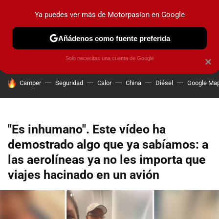
Ya puedes ver más de Motorpasion en Google
PRUEBAS
COCHES ELÉCTRICOS
OBSERVATORIO
F1
Añádenos como fuente preferida
Solo necesitas una cuenta de Google
×
HOY SE HABLA DE
Camper
Seguridad
Calor
China
Diésel
Google Ma
"Es inhumano". Este vídeo ha
demostrado algo que ya sabíamos: a
las aerolíneas ya no les importa que
viajes hacinado en un avión