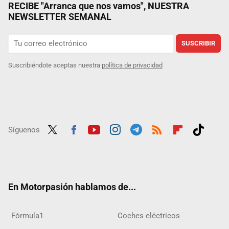
RECIBE "Arranca que nos vamos", NUESTRA
NEWSLETTER SEMANAL
SUSCRIBIR
Suscribiéndote aceptas nuestra
política de privacidad
Síguenos
Twit
Fac
Yout
Inst
Tele
RSS
Flip
Tikt
ter
ebo
ube
agra
gra
boar
ok
ok
m
m
d
En Motorpasión hablamos de...
Fórmula1
Coches eléctricos