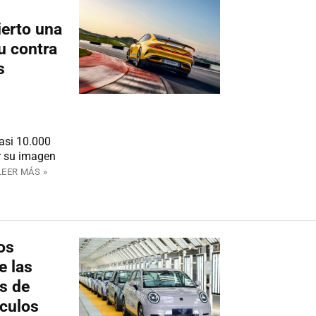
ierto una
u contra
s
asi 10.000
r su imagen
LEER MÁS »
os
e las
as de
ículos