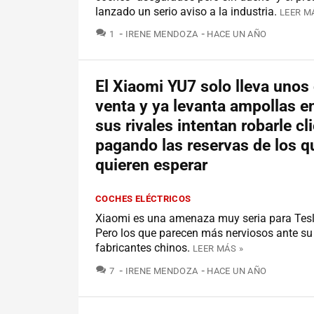
lanzado un serio aviso a la industria.
LEER M
COMENTARIOS
1
IRENE MENDOZA
HACE UN AÑO
El Xiaomi YU7 solo lleva unos 
venta y ya levanta ampollas e
sus rivales intentan robarle cl
pagando las reservas de los q
quieren esperar
COCHES ELÉCTRICOS
Xiaomi es una amenaza muy seria para Tesl
Pero los que parecen más nerviosos ante su 
fabricantes chinos.
LEER MÁS »
COMENTARIOS
7
IRENE MENDOZA
HACE UN AÑO