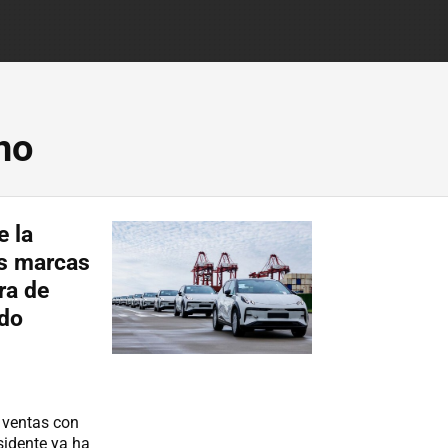
no
e la
as marcas
ra de
ndo
 ventas con
sidente ya ha