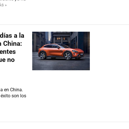
ÁS »
días a la
n China:
ientes
ue no
a en China.
éxito son los