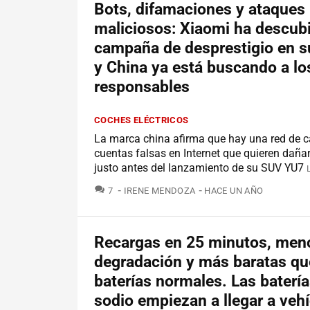
Bots, difamaciones y ataques
maliciosos: Xiaomi ha descub
campaña de desprestigio en s
y China ya está buscando a lo
responsables
COCHES ELÉCTRICOS
La marca china afirma que hay una red de c
cuentas falsas en Internet que quieren daña
justo antes del lanzamiento de su SUV YU7
COMENTARIOS
7
IRENE MENDOZA
HACE UN AÑO
Recargas en 25 minutos, men
degradación y más baratas qu
baterías normales. Las baterí
sodio empiezan a llegar a veh