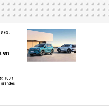
ero.
á en
cto 100%
n grandes