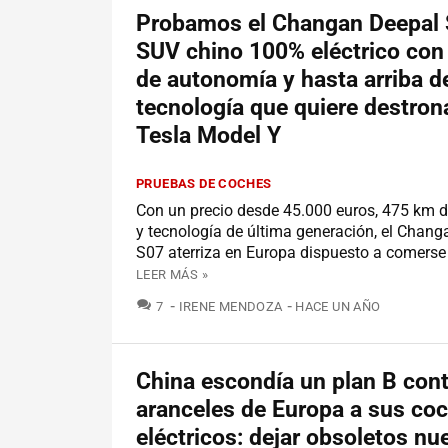
Probamos el Changan Deepal 
SUV chino 100% eléctrico co
de autonomía y hasta arriba d
tecnología que quiere destrona
Tesla Model Y
PRUEBAS DE COCHES
Con un precio desde 45.000 euros, 475 km 
y tecnología de última generación, el Chan
S07 aterriza en Europa dispuesto a comerse 
LEER MÁS »
COMENTARIOS
7
IRENE MENDOZA
HACE UN AÑO
China escondía un plan B cont
aranceles de Europa a sus co
eléctricos: dejar obsoletos nu