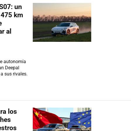
S07: un
n 475 km
e
r al
de autonomía
gan Deepal
a sus rivales.
ra los
ches
estros