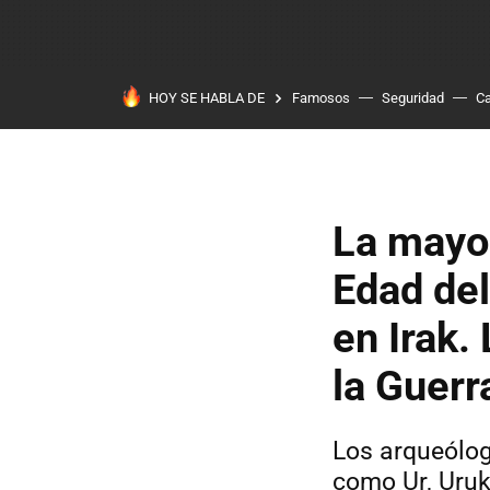
HOY SE HABLA DE
Famosos
Seguridad
Ca
La mayor
Edad del
en Irak.
la Guerr
Los arqueólog
como Ur, Uruk