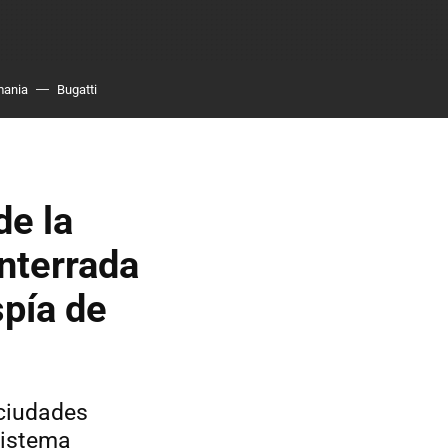
mania
Bugatti
de la
nterrada
spía de
 ciudades
sistema