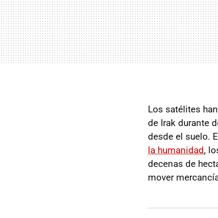
Los satélites ha
de Irak durante 
desde el suelo. 
la humanidad
, l
decenas de hectá
mover mercancías