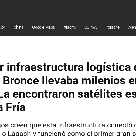
lor
China
Google Maps
Xiaomi
CUPRA
Porsche
Ale
 infraestructura logística 
 Bronce llevaba milenios e
 La encontraron satélites e
a Fría
os creen que esta infraestructura conectó
 o Lagash y funcionó como el primer gran 