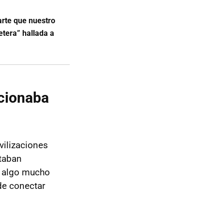
rte que nuestro
etera” hallada a
ncionaba
vilizaciones
taban
a algo mucho
de conectar