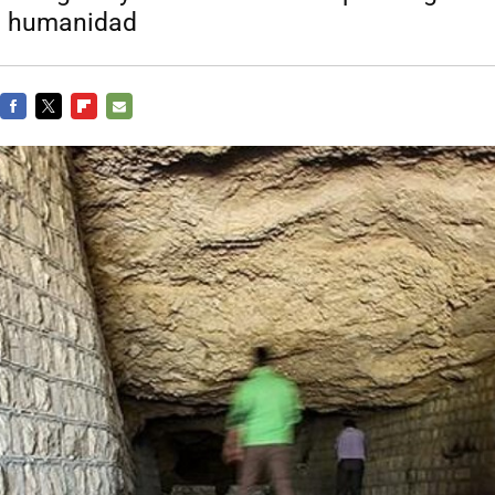
la humanidad
FACEBOOK
TWITTER
FLIPBOARD
E-
MAIL