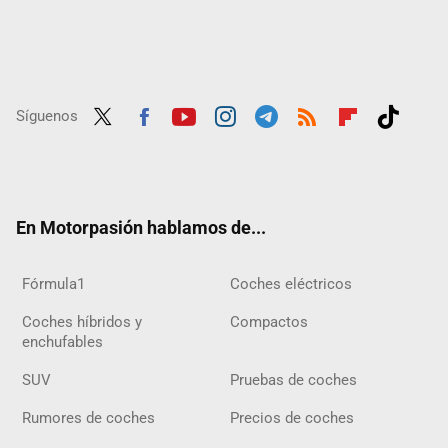
Síguenos
Twit
Fac
Yout
Inst
Tele
RSS
Flip
Tikt
ter
ebo
ube
agra
gra
boar
ok
ok
m
m
d
En Motorpasión hablamos de...
Fórmula1
Coches eléctricos
Coches híbridos y
Compactos
enchufables
SUV
Pruebas de coches
Rumores de coches
Precios de coches