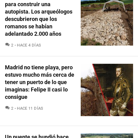
para construir una
autopista. Los arqueólogos
descubrieron que los
romanos se habían
adelantado 2.000 años
COMENTARIOS
2
HACE 4 DÍAS
Madrid no tiene playa, pero
estuvo mucho más cerca de
tener un puerto de lo que
imaginas: Felipe II casi lo
consigue
COMENTARIOS
2
HACE 11 DÍAS
Un puente se hundió hace