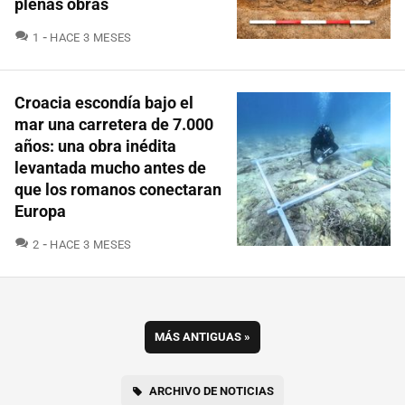
plenas obras
COMENTARIOS
1
HACE 3 MESES
Croacia escondía bajo el
mar una carretera de 7.000
años: una obra inédita
levantada mucho antes de
que los romanos conectaran
Europa
COMENTARIOS
2
HACE 3 MESES
MÁS ANTIGUAS
»
ARCHIVO DE NOTICIAS