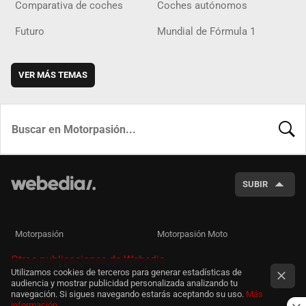
Comparativa de coches
Coches autónomos
Futuro
Mundial de Fórmula 1
VER MÁS TEMAS
BUSCA
SUBIR
Motorpasión
Motorpasión Moto
Otras publicaciones de Webedia
Utilizamos cookies de terceros para generar estadísticas de
audiencia y mostrar publicidad personalizada analizando tu
navegación. Si sigues navegando estarás aceptando su uso.
Más
información