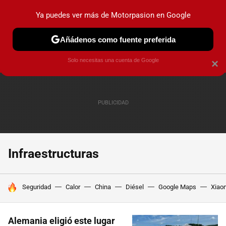
Ya puedes ver más de Motorpasion en Google
PRUEBAS
COCHES ELÉCTRICOS
OBSERVATORIO
F1
Añádenos como fuente preferida
Solo necesitas una cuenta de Google
×
Infraestructuras
HOY SE HABLA DE
Seguridad
Calor
China
Diésel
Google Maps
Xiao
Alemania eligió este lugar