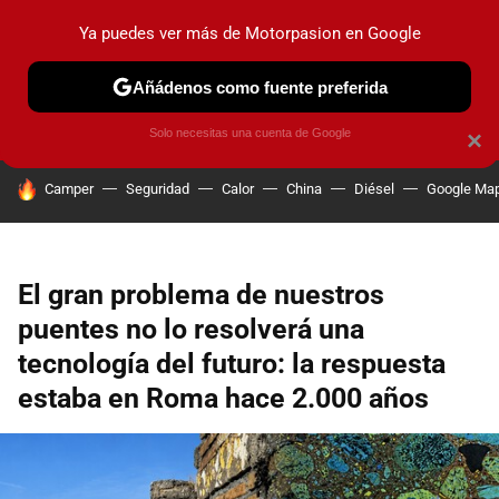
Ya puedes ver más de Motorpasion en Google
PRUEBAS
COCHES ELÉCTRICOS
OBSERVATORIO
F1
Añádenos como fuente preferida
Solo necesitas una cuenta de Google
×
HOY SE HABLA DE
Camper
Seguridad
Calor
China
Diésel
Google Ma
El gran problema de nuestros
puentes no lo resolverá una
tecnología del futuro: la respuesta
estaba en Roma hace 2.000 años