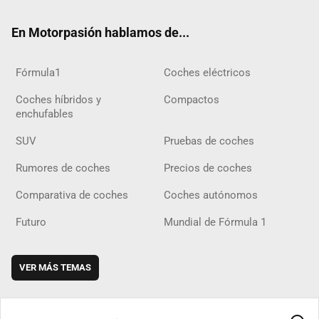
ok
m
m
d
En Motorpasión hablamos de...
Fórmula1
Coches eléctricos
Coches híbridos y
Compactos
enchufables
SUV
Pruebas de coches
Rumores de coches
Precios de coches
Comparativa de coches
Coches autónomos
Futuro
Mundial de Fórmula 1
VER MÁS TEMAS