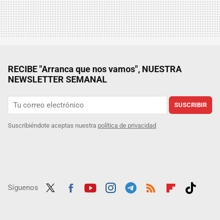
RECIBE "Arranca que nos vamos", NUESTRA
NEWSLETTER SEMANAL
SUSCRIBIR
Suscribiéndote aceptas nuestra
política de privacidad
Síguenos
Twit
Fac
Yout
Inst
Tele
RSS
Flip
Tikt
ter
ebo
ube
agra
gra
boar
ok