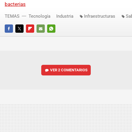
bacterias
TEMAS
Tecnología
Industria
Infraestructuras
Sa
FACEBOOK
TWITTER
FLIPBOARD
E-
WHATSAPP
MAIL
VER
2 COMENTARIOS