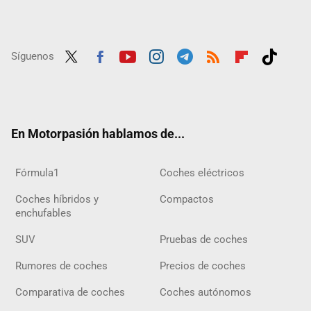
Síguenos
Twit
Fac
Yout
Inst
Tele
RSS
Flip
Tikt
ter
ebo
ube
agra
gra
boar
ok
ok
m
m
d
En Motorpasión hablamos de...
Fórmula1
Coches eléctricos
Coches híbridos y
Compactos
enchufables
SUV
Pruebas de coches
Rumores de coches
Precios de coches
Comparativa de coches
Coches autónomos