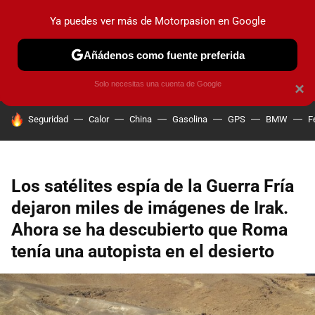
Ya puedes ver más de Motorpasion en Google
PRUEBAS
COCHES ELÉCTRICOS
OBSERVATORIO
F1
Añádenos como fuente preferida
Solo necesitas una cuenta de Google
×
HOY SE HABLA DE
Seguridad
Calor
China
Gasolina
GPS
BMW
F
Los satélites espía de la Guerra Fría
dejaron miles de imágenes de Irak.
Ahora se ha descubierto que Roma
tenía una autopista en el desierto