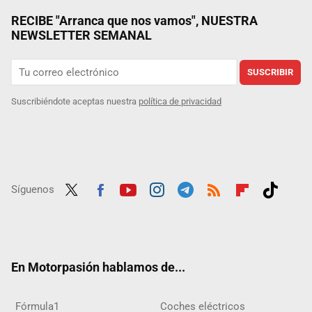
RECIBE "Arranca que nos vamos", NUESTRA
NEWSLETTER SEMANAL
SUSCRIBIR
Suscribiéndote aceptas nuestra
política de privacidad
Síguenos
Twit
Fac
Yout
Inst
Tele
RSS
Flip
Tikt
ter
ebo
ube
agra
gra
boar
ok
ok
m
m
d
En Motorpasión hablamos de...
Fórmula1
Coches eléctricos