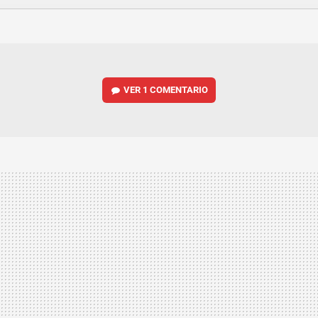
FACEBOOK
TWITTER
FLIPBOARD
E-
WHATSAPP
MAIL
VER
1 COMENTARIO