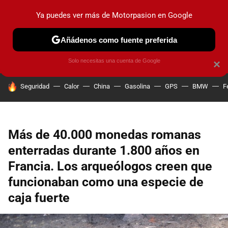
Ya puedes ver más de Motorpasion en Google
PRUEBAS
COCHES ELÉCTRICOS
OBSERVATORIO
F1
Añádenos como fuente preferida
Solo necesitas una cuenta de Google
×
HOY SE HABLA DE
Seguridad
Calor
China
Gasolina
GPS
BMW
F
Más de 40.000 monedas romanas
enterradas durante 1.800 años en
Francia. Los arqueólogos creen que
funcionaban como una especie de
caja fuerte