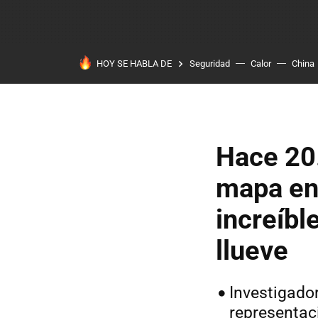
HOY SE HABLA DE
Seguridad
Calor
China
Hace 20.
mapa en
increíbl
llueve
Investigado
representac