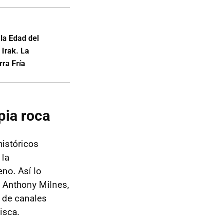
 la Edad del
 Irak. La
rra Fría
pia roca
históricos
 la
no. Así lo
y Anthony Milnes,
d de canales
isca.