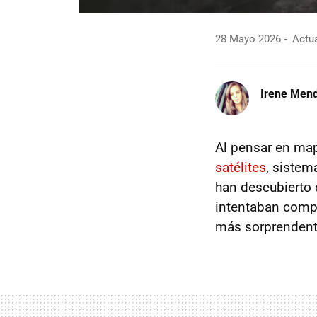
28 Mayo 2026
Actua
Irene Men
Al pensar en map
satélites
, sistem
han descubierto
intentaban compr
más sorprendente