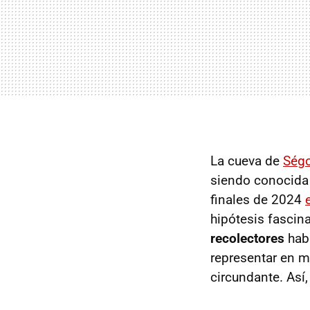
La cueva de
Ségo
siendo conocida 
finales de 2024
hipótesis fascin
recolectores
habr
representar en mi
circundante. Así,