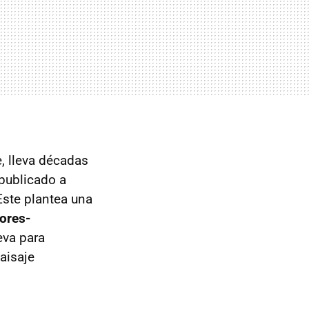
e, lleva décadas
 publicado a
Este plantea una
ores-
eva para
aisaje