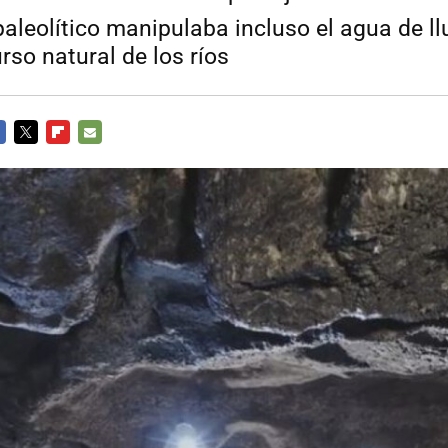
aleolítico manipulaba incluso el agua de ll
urso natural de los ríos
CEBOOK
TWITTER
FLIPBOARD
E-
MAIL