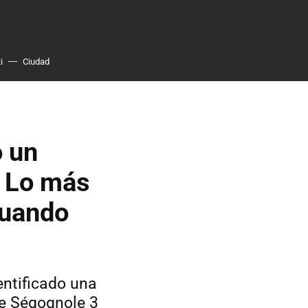
i
Ciudad
ó un
. Lo más
cuando
entificado una
de Ségognole 3