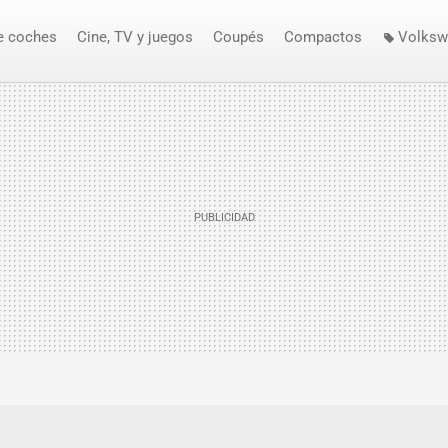
e coches
Cine, TV y juegos
Coupés
Compactos
Volksw
espía
Volkswagen Scirocco