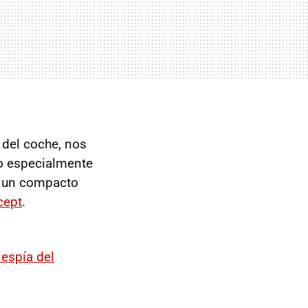
 del coche, nos
go especialmente
e un compacto
cept
.
 espía del