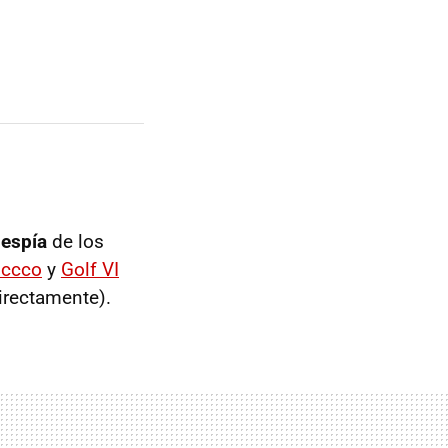
 espía
de los
occco
y
Golf VI
directamente).