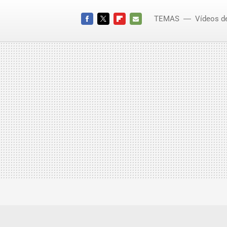
TEMAS
Vídeos d
Fotos 
FACEBOOK
TWITTER
FLIPBOARD
E-
MAIL