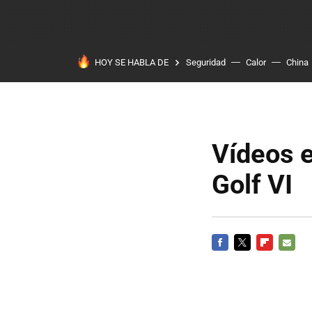
HOY SE HABLA DE
Seguridad
Calor
China
Vídeos e
Golf VI
FACEBOOK
TWITTER
FLIPBOARD
E-
MAIL