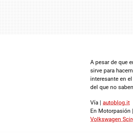
A pesar de que e
sirve para hacer
interesante en e
del que no sabem
Vía |
autoblog.it
En Motorpasión 
Volkswagen Sci