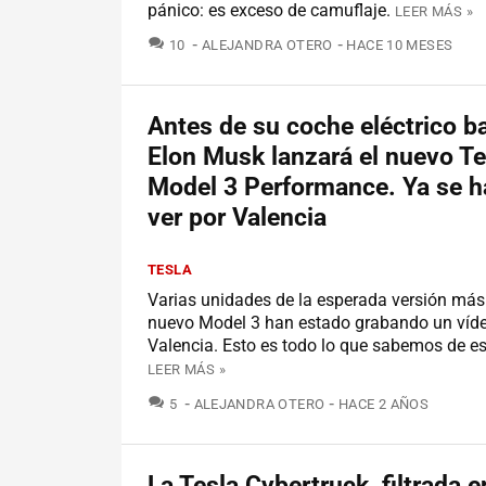
pánico: es exceso de camuflaje.
LEER MÁS »
COMENTARIOS
10
ALEJANDRA OTERO
HACE 10 MESES
Antes de su coche eléctrico ba
Elon Musk lanzará el nuevo Te
Model 3 Performance. Ya se h
ver por Valencia
TESLA
Varias unidades de la esperada versión más 
nuevo Model 3 han estado grabando un víd
Valencia. Esto es todo lo que sabemos de es
LEER MÁS »
COMENTARIOS
5
ALEJANDRA OTERO
HACE 2 AÑOS
La Tesla Cybertruck, filtrada 