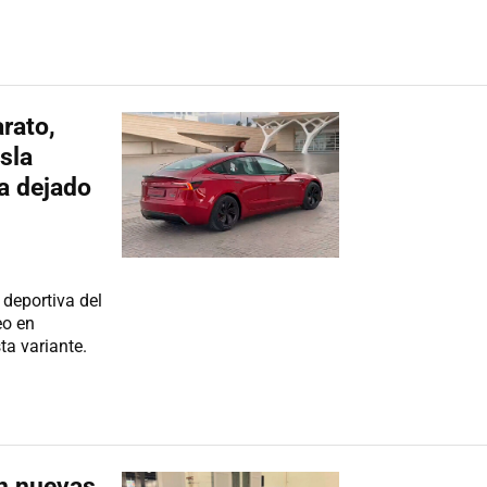
rato,
sla
a dejado
deportiva del
eo en
ta variante.
en nuevas