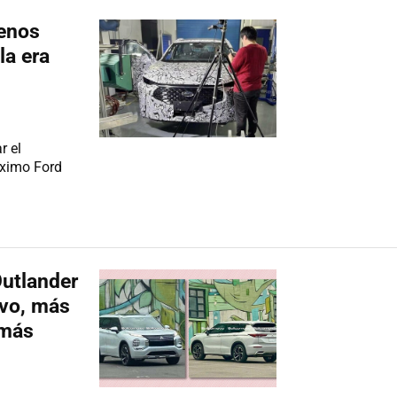
enos
la era
r el
óximo Ford
Outlander
vo, más
 más