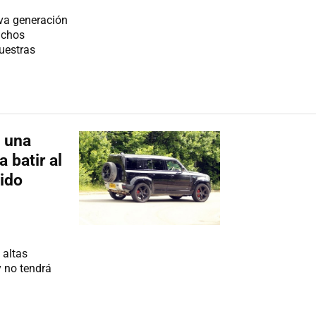
eva generación
uchos
nuestras
á una
 batir al
ido
 altas
y no tendrá