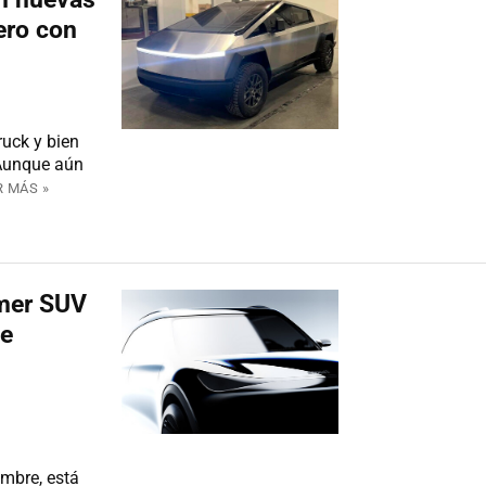
ero con
uck y bien
 Aunque aún
R MÁS »
imer SUV
ue
embre, está