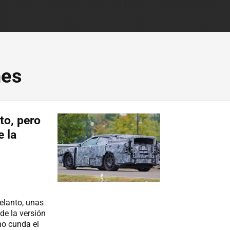
hes
to, pero
e la
elanto, unas
de la versión
no cunda el