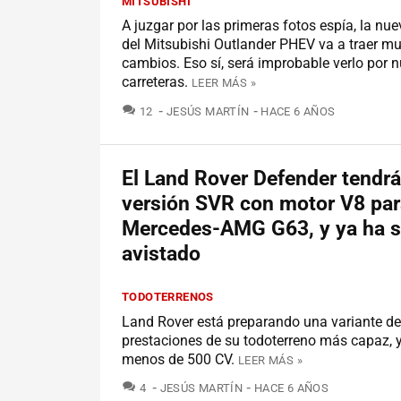
MITSUBISHI
A juzgar por las primeras fotos espía, la nu
del Mitsubishi Outlander PHEV va a traer m
cambios. Eso sí, será improbable verlo por 
carreteras.
LEER MÁS »
COMENTARIOS
12
JESÚS MARTÍN
HACE 6 AÑOS
El Land Rover Defender tendr
versión SVR con motor V8 para
Mercedes-AMG G63, y ya ha s
avistado
TODOTERRENOS
Land Rover está preparando una variante de
prestaciones de su todoterreno más capaz, 
menos de 500 CV.
LEER MÁS »
COMENTARIOS
4
JESÚS MARTÍN
HACE 6 AÑOS