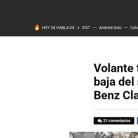
HOY SE HABLA DE
DGT
Android Auto
Calo
Volante 
baja del
Benz Cla
21 comentarios