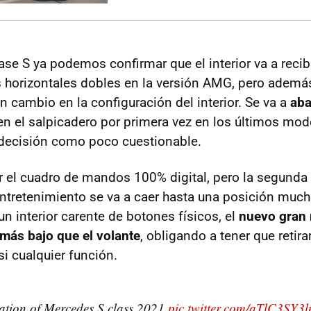
lase S ya podemos confirmar que el interior va a reci
s horizontales dobles en la versión AMG, pero además
 cambio en la configuración del interior. Se va a
aba
n el salpicadero por primera vez en los últimos mode
decisión como poco cuestionable.
r el cuadro de mandos 100% digital, pero la segunda 
ntretenimiento se va a caer hasta una posición muc
n interior carente de botones físicos, el
nuevo gran 
más bajo que el volante
, obligando a tener que retirar
si cualquier función.
ation of Mercedes S class 2021
pic.twitter.com/aTlC3SY3l