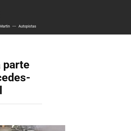
Martin
Autopistas
a parte
cedes-
l