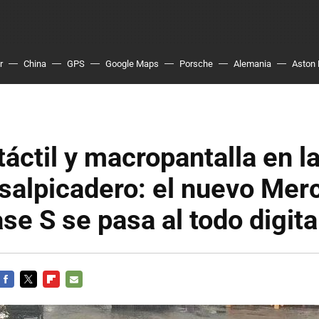
r
China
GPS
Google Maps
Porsche
Alemania
Aston 
táctil y macropantalla en l
 salpicadero: el nuevo Mer
se S se pasa al todo digita
FACEBOOK
TWITTER
FLIPBOARD
E-
MAIL